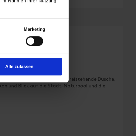
ie im Rahmen Ihrer Nutzung
Marketing
 PANORAMA
 Schlafzimmer: 1
Alle zulassen
rs, Holzbauweise, teilweise freistehende Dusche,
on und Blick auf die Stadt, Naturpool und die