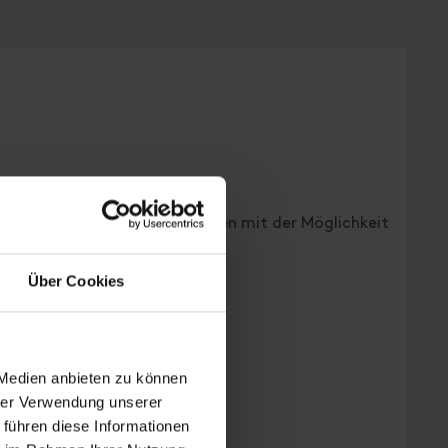
tadt und die Lienzer Dolomiten mit der Möglichkeit
Über Cookies
 Medien anbieten zu können
hrer Verwendung unserer
 führen diese Informationen