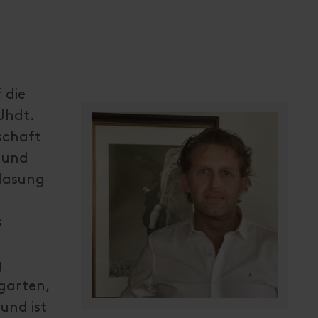
 die
Jhdt.
schaft
 und
lasung
s
g
garten,
und ist