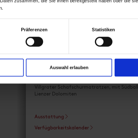
 Daten zusammen, die Sie ihnen bereitgestellt haben oder die s
n.
Präferenzen
Statistiken
Doppelzimmer WILDAUERS
Zimmergröße: 30 m² | Belegung: 2 Personen |
Auswahl erlauben
Zimmer mit Glaspanoramafenster, im Wildaue
Villgrater Schafschurmatratzen, mit Südbalk
Lienzer Dolomiten
Ausstattung
Verfügbarkeitskalender