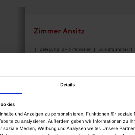
Zimmer Ansitz
| Belegung: 2 - 3 Personen | Schlafzimmer: 1
Zimmer im mit Südbalkon und Blick auf die S
von einem Zusatzbett
Details
Ausstattung
Cookies
Verfügbarkeitskalender
nhalte und Anzeigen zu personalisieren, Funktionen für soziale
Website zu analysieren. Außerdem geben wir Informationen zu I
Stornobedingungen
r soziale Medien, Werbung und Analysen weiter. Unsere Partner