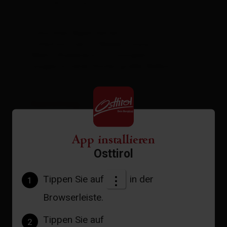
| Schlafzimmer: 2
Luxuriöses Appartement mit 2
Schlafzimmern, 2 Bädern sowie
Wohn-/Essbereich mit komplett
ausgestatteter Küche, großer Balkon
Ausstattung
Verfügbarkeitskalender
App installieren
Stornobedingungen
Osttirol
Tippen Sie auf
in der
1
Browserleiste.
Tippen Sie auf
2