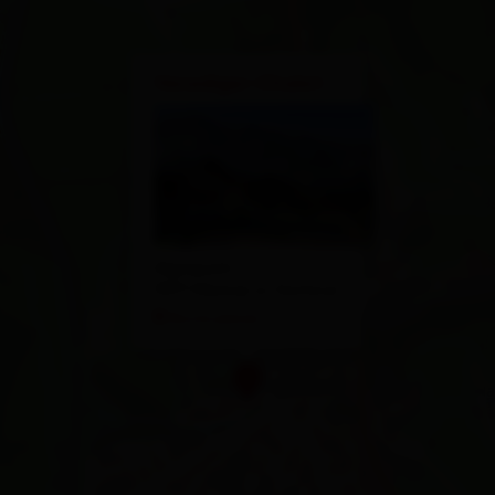
×
Venediger-Chalet
Alpinpark 1
9971 Matrei in Osttirol
Route planen