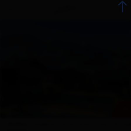
zurück
Urlaub jetzt buchen
Unterkünfte
Angebote
Betriebsangebote
+ 43
Urlaubsspezialisten
Überblick
Angebote
Karte
Ausstattung
Anfrag