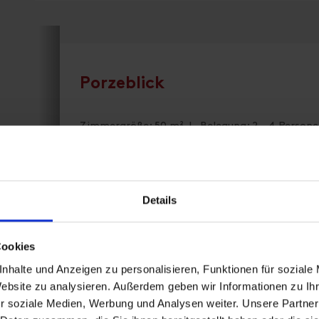
Porzeblick
Zimmergröße: 50 m² | Belegung: 2 - 4 Persone
Südseitige Ferienwohnung mit Balkon.
Die FW verfügt über ein Dreibett und ein W
Details
Wohnküche, DUWC, SAT-TV, Vorraum und lie
mit wunderschönem Ausblick
Auf Wunsch auch mit Frühstück.
Cookies
Aufpreis € 8,50 pro Person.
nhalte und Anzeigen zu personalisieren, Funktionen für soziale
Website zu analysieren. Außerdem geben wir Informationen zu I
Ausstattung
r soziale Medien, Werbung und Analysen weiter. Unsere Partner