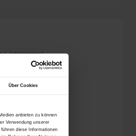
n | Schlafzimmer: 1
ohnschlafzimmer,
Über Cookies
gt im Dachgeschoss,
 Medien anbieten zu können
hrer Verwendung unserer
 führen diese Informationen