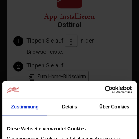
App installieren
Osttirol
Tippen Sie auf
in der
1
Browserleiste.
Tippen Sie auf
2
Zum Home-Bildschirm
Ein Symbol wird zu Ihrem Startbildschirm hinzugefügt,
damit Sie schnell auf diese Website zugreifen können.
Zustimmung
Details
Über Cookies
Bereits zum Home-Bildschirm hinzugefügt
Diese Webseite verwendet Cookies
Wir verwenden Cookies, um Inhalte und Anzeigen zu