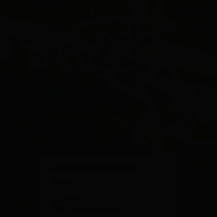
×
OBERHOFALM Walder
Josef
Aussertal 1
9932 Innervillgraten