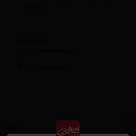
| Belegung: 1 - 8 Personen | Schlafzimmer: 1
Ausstattung
Verfügbarkeitskalender
Stornobedingungen
+
−