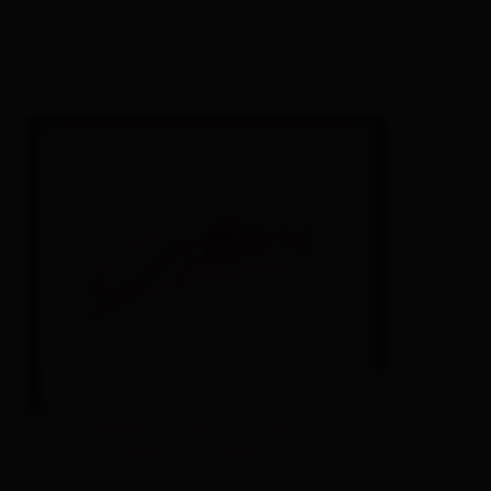
Einheiten.
Alles zu
Urlaub buchen
Ferienhaus/Alm 4-mehr
SZ/Fallabort/Fließ