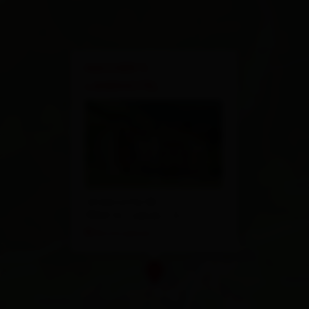
×
MACHER'S
LANDHOTEL
Unterrotte 82
9963 St. Jakob i. D.
Route planen