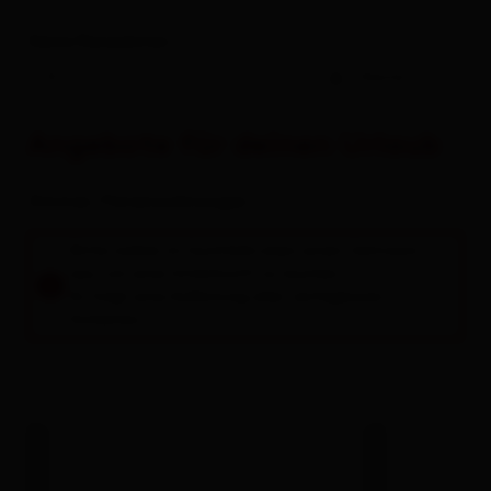
Deine Reisedaten
-
Gäste
Angebote für deinen Urlaub
Zimmer / Ferienwohnungen
Bitte wähle im Suchfeld oben einen Zeitraum
aus, um eine Unterkunft zu buchen.
Es folgt eine Auflistung aller verfügbaren
Einheiten.