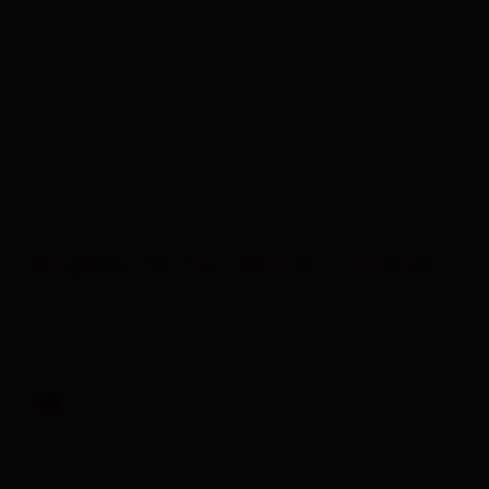
weitere Links
Deine Reisedaten
-
Gäste
Angebote für deinen Urlaub
Zimmer / Ferienwohnungen
Bitte wähle im Suchfeld oben einen Zeitraum
aus, um eine Unterkunft zu buchen.
Es folgt eine Auflistung aller verfügbaren
Einheiten.