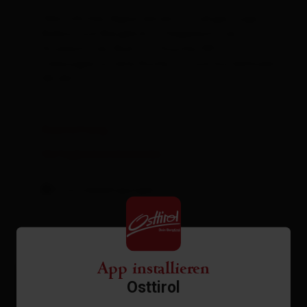
Gemütliches Appartement in ruhiger Lage mit
Balkon und Bergblick. 2 Doppelzimmer, 1
Einzelzimmer, Bad mit Dusche/WC,
vollausgestattete Küche, TV und kostenlosem
WLAN.
Ausstattung
Verfügbarkeitskalender
Stornobedingungen
App installieren
Osttirol