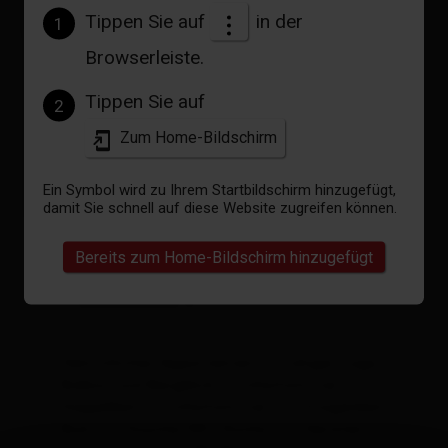
Tippen Sie auf
in der
1
Browserleiste.
Tippen Sie auf
2
Zum Home-Bildschirm
Ein Symbol wird zu Ihrem Startbildschirm hinzugefügt,
damit Sie schnell auf diese Website zugreifen können.
Appartement 3
Bereits zum Home-Bildschirm hinzugefügt
Zimmergröße: 48 m² | Belegung: 1 - 4 Personen
| Schlafzimmer: 2
Gemütliches Appartement in ruhiger Lage mit
Balkon und Bergblick. 1 Schlafzimmer mit
Doppelbett, 1 Schlafzimmer mit Etagenbett,
Bad mit Dusche/WC, Küche mit Geräten, TV