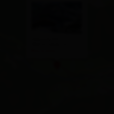
Oberrotte 94/1
9963 St. Jakob i. D.
Route planen