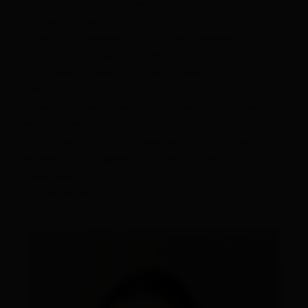
während wir Ihnen im Winter romantische
Alles zu
Urlaub buchen
Pferdekutschenfahrten durch die verschneite
Landschaft anbieten – ein echtes Highlight.
Zahlreiche Ausflugsziele befinden sich in
unmittelbarer Nähe: Die Alpe Stalle (2,4 km), der
Staller Sattel (11 km) sowie Patsch (5,9 km) sind
schnell erreichbar. Das nächste Restaurant liegt nur
900 m entfernt.
Ob Wandern, Skifahren oder einfach die Ruhe
genießen – der Lippenhof ist der perfekte
Ausgangspunkt für einen erholsamen und
unvergesslichen Urlaub.