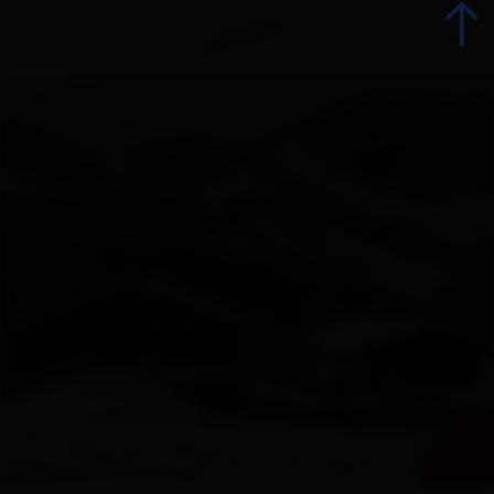
zurück
Urlaub jetzt buchen
Unterkünfte
Angebote
Betriebsangebote
+ 11
Urlaubsspezialisten