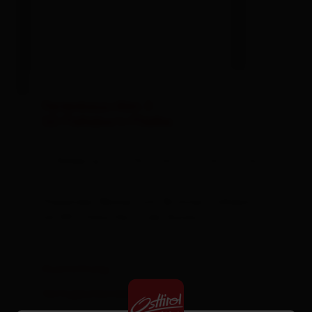
Ferienhaus/Alm 3
SZ/Fallabort/Fließw.
| Belegung: 2 - 5 Personen | Schlafzimmer: 1
Fliesendes Wasser vom Brunnen, Fallabort
als WC, Holzofen in der Küche
Ausstattung
Verfügbarkeitskalender