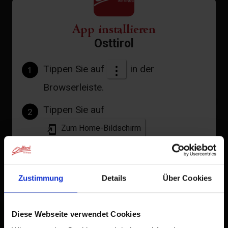
Stornobedingungen
App installieren
Osttirol
Tippen Sie auf
in der
1
Browserleiste.
+
Tippen Sie auf
2
−
Zum Home-Bildschirm
Ein Symbol wird zu Ihrem Startbildschirm hinzugefügt,
damit Sie schnell auf diese Website zugreifen können.
Zustimmung
Details
Über Cookies
Bereits zum Home-Bildschirm hinzugefügt
Diese Webseite verwendet Cookies