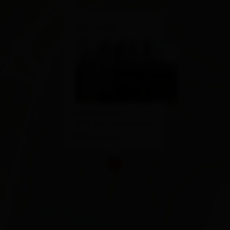
×
Lehenalm
Winkeltal 112
9931 Außervillgraten
Route planen