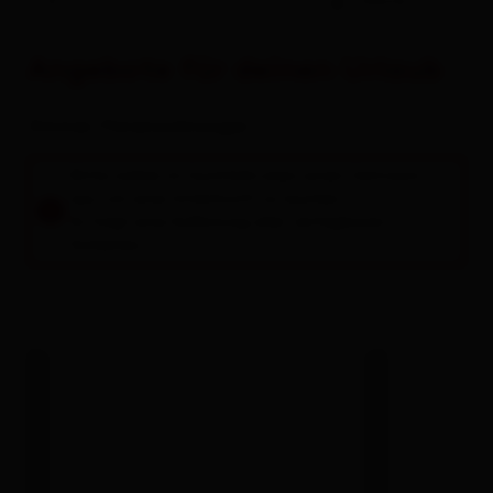
-
Gäste
Alles zu
Urlaub buchen
Angebote für deinen Urlaub
Zimmer / Ferienwohnungen
Bitte wähle im Suchfeld oben einen Zeitraum
aus, um eine Unterkunft zu buchen.
Es folgt eine Auflistung aller verfügbaren
Einheiten.