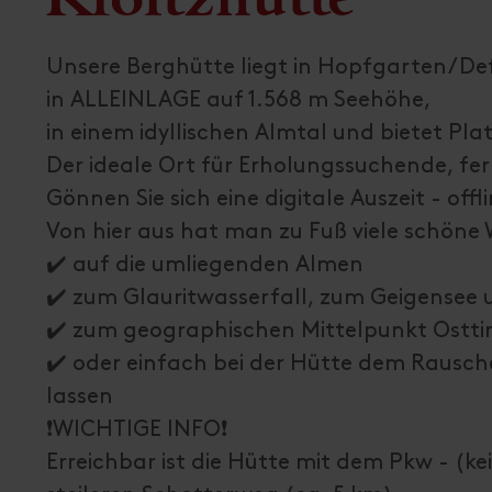
Unsere Berghütte liegt in Hopfgarten/D
in ALLEINLAGE auf 1.568 m Seehöhe,
in einem idyllischen Almtal und bietet Pla
Der ideale Ort für Erholungssuchende, f
Gönnen Sie sich eine digitale Auszeit - offl
Von hier aus hat man zu Fuß viele schöne
✔️ auf die umliegenden Almen
✔️ zum Glauritwasserfall, zum Geigensee
✔️ zum geographischen Mittelpunkt Osttirol
✔️ oder einfach bei der Hütte dem Rausc
lassen
❗️WICHTIGE INFO❗️
Erreichbar ist die Hütte mit dem Pkw - (k