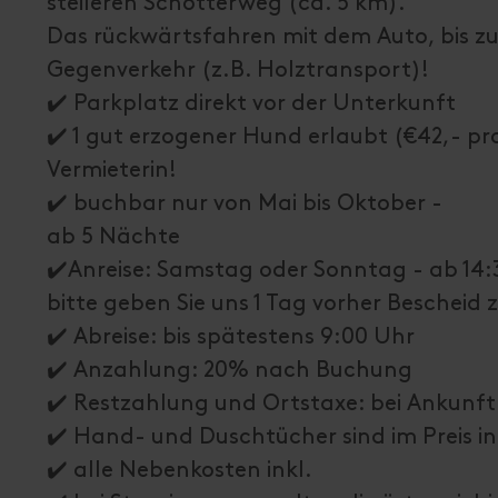
steileren Schotterweg (ca. 5 km).
Das rückwärtsfahren mit dem Auto, bis z
Gegenverkehr (z.B. Holztransport)!
✔️ Parkplatz direkt vor der Unterkunft
✔️ 1 gut erzogener Hund erlaubt (€42,- p
Vermieterin!
✔️ buchbar nur von Mai bis Oktober -
ab 5 Nächte
✔️Anreise: Samstag oder Sonntag - ab 14:3
bitte geben Sie uns 1 Tag vorher Bescheid 
✔️ Abreise: bis spätestens 9:00 Uhr
✔️ Anzahlung: 20% nach Buchung
✔️ Restzahlung und Ortstaxe: bei Ankunft
✔️ Hand- und Duschtücher sind im Preis in
✔️ alle Nebenkosten inkl.