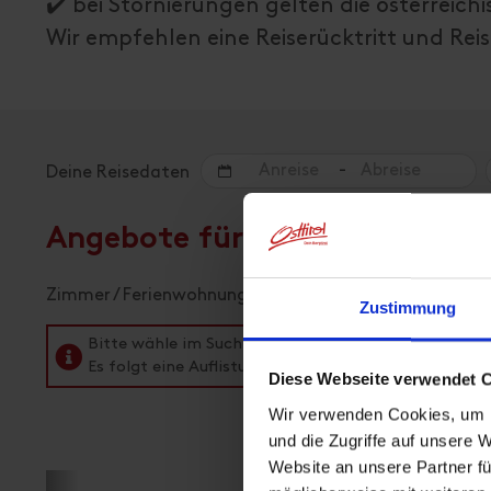
✔️ bei Stornierungen gelten die österrei
Wir empfehlen eine Reiserücktritt und Re
-
Deine Reisedaten
Angebote für deinen Urlaub
Zimmer / Ferienwohnungen
Zustimmung
Bitte wähle im Suchfeld oben einen Zeitraum aus, 
Es folgt eine Auflistung aller verfügbaren Einheiten.
Diese Webseite verwendet 
Wir verwenden Cookies, um I
und die Zugriffe auf unsere 
Website an unsere Partner fü