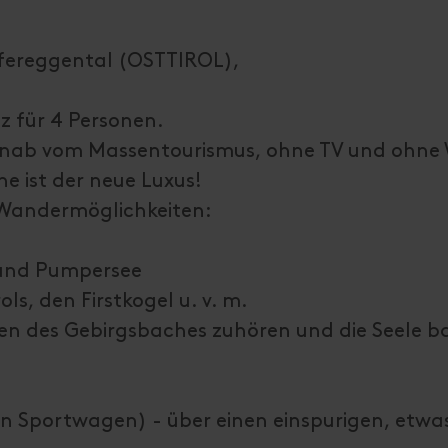
efereggental (OSTTIROL),
tz für 4 Personen.
ernab vom Massentourismus, ohne TV und ohne
ine ist der neue Luxus!
 Wandermöglichkeiten:
 und Pumpersee
s, den Firstkogel u. v. m.
hen des Gebirgsbaches zuhören und die Seele 
ein Sportwagen) - über einen einspurigen, etwa