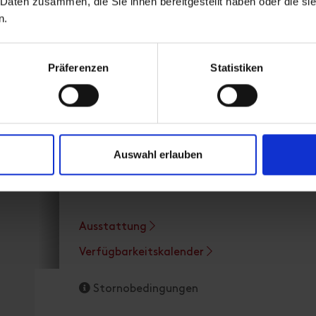
 Daten zusammen, die Sie ihnen bereitgestellt haben oder die s
n.
Ferienhaus
Präferenzen
Statistiken
Zimmergröße: 55 m² | Belegung: 1 - 4 Persone
✔️Wohnküche mit Holz- und Elektroherd,
✔️2 Schlafzimmer
Auswahl erlauben
(1 Doppelbett aus Zirbenholz)
✔️Waschraum mit Dusche/WC
Ausstattung
Verfügbarkeitskalender
Stornobedingungen