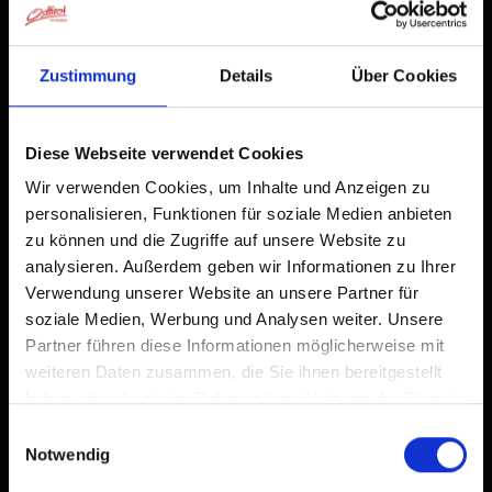
Ausstattung
Zustimmung
Details
Über Cookies
Verfügbarkeitskalender
Diese Webseite verwendet Cookies
Stornobedingungen
Wir verwenden Cookies, um Inhalte und Anzeigen zu
personalisieren, Funktionen für soziale Medien anbieten
zu können und die Zugriffe auf unsere Website zu
analysieren. Außerdem geben wir Informationen zu Ihrer
Verwendung unserer Website an unsere Partner für
soziale Medien, Werbung und Analysen weiter. Unsere
+
Partner führen diese Informationen möglicherweise mit
−
weiteren Daten zusammen, die Sie ihnen bereitgestellt
haben oder die sie im Rahmen Ihrer Nutzung der Dienste
gesammelt haben.
Einwilligungsauswahl
Notwendig