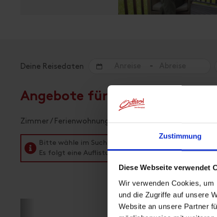
-
Deine Reisedaten
Angebote für deinen Urlaub
Zimmer / Ferienwohnungen
Zustimmung
Bitte wähle im Suchfeld oben einen Zeitraum aus, 
Es folgt eine Auflistung aller verfügbaren Einheiten.
Diese Webseite verwendet 
Wir verwenden Cookies, um I
und die Zugriffe auf unsere 
Website an unsere Partner fü