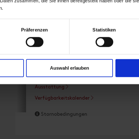
 Daten zusammen, die Sie ihnen bereitgestellt haben oder die s
n.
Ferienwohnung ERHOLUNG
Präferenzen
Statistiken
Zimmergröße: 140 m² | Belegung: 1 - 7 Person
Die Ferienwohnung "Erholung" beinhaltet 5 
Stube und Wohnküche. Die beiden Badezimme
Ein westseitiger Außenbereich ladet zum Ver
Auswahl erlauben
Ausstattung
Verfügbarkeitskalender
Stornobedingungen