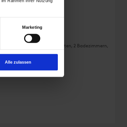
ie im Rahmen Ihrer Nutzung
Marketing
en | Schlafzimmer: 5
Schlafzimmer mit insges. 7 Betten, 2 Badezimmern,
r sind komplett renoviert.
weilen u. Entspannen ein.
Alle zulassen