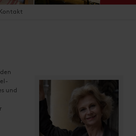
Kontakt
nden
el-
es und
r