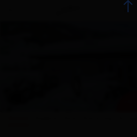
zurück
Urlaub jetzt buchen
Unterkünfte
Angebote
+ 19
Betriebsangebote
Überblick
Angebote
Karte
Ausstattung
Anfrag
Urlaubsspezialisten