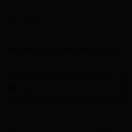
Alles zu
Urlaub buchen
Deine Reisedaten
-
Gäste
Angebote für deinen Urlaub
Zimmer / Ferienwohnungen
Bitte wähle im Suchfeld oben einen Zeitraum
aus, um eine Unterkunft zu buchen.
Es folgt eine Auflistung aller verfügbaren
Einheiten.