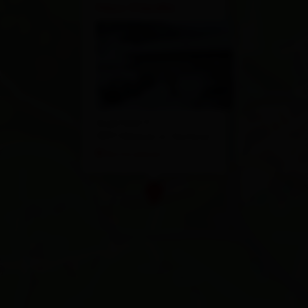
Haus Claudia
Auerfeld 11
9971 Matrei in Osttirol
Route planen