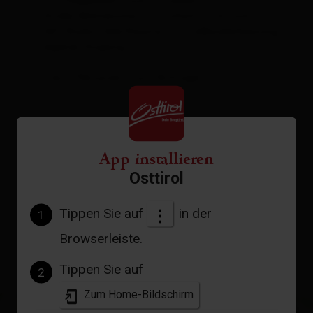
mit Doppelbett und Stockbett)
Große Wohnküche mit Schlafcouch und TV-
SAT-Radio. Alle Räume mit Fußbodenheizung,
eigener Eingang.
2 bis 6 Personen - auf Anfrage!
Ausstattung
App installieren
Verfügbarkeitskalender
Osttirol
Stornobedingungen
Tippen Sie auf
in der
1
Browserleiste.
Tippen Sie auf
2
Zum Home-Bildschirm
+