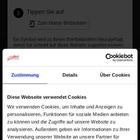
Tippen Sie auf
2
Zum Home-Bildschirm
Ein Symbol wird zu Ihrem Startbildschirm hinzugefügt,
damit Sie schnell auf diese Website zugreifen können.
Bereits zum Home-Bildschirm hinzugefügt
FEWO Jäger
Zustimmung
Details
Über Cookies
Zimmergröße: 85 m² | Belegung: 1 - 5 Personen
| Schlafzimmer: 2
Diese Webseite verwendet Cookies
Wir verwenden Cookies, um Inhalte und Anzeigen zu
Die Ferienwohnung Bachmann verfügt über
personalisieren, Funktionen für soziale Medien anbieten
ein Schlafzimmer mit Doppelbett und einem
zu können und die Zugriffe auf unsere Website zu
Einzelbett und eines mit zwei Einzelbetten.
analysieren. Außerdem geben wir Informationen zu Ihrer
Wohnzimmer mit Kachelofen, Badezimmer,
Verwendung unserer Website an unsere Partner für