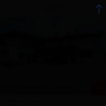
zurück
Urlaub jetzt buchen
Unterkünfte
Angebote
Betriebsangebote
+ 24
Urlaubsspezialisten
Überblick
Angebote
Karte
Ausstattung
Anfrag