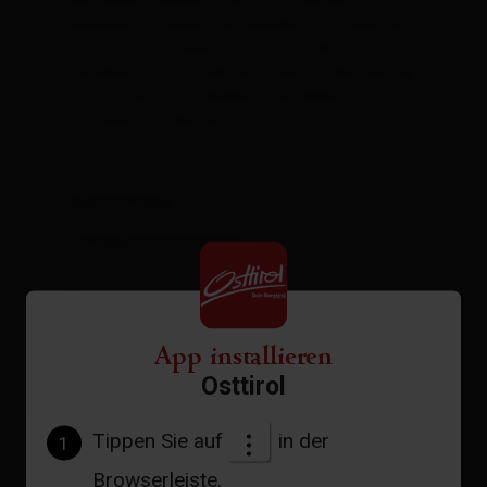
Das Wohn-/Esszimmer mit schönem
Essbereich, neuem Küchenblock, moderner
Sitzgruppe (Schlafcouch für 1 Person),
Flachbild TV mit SAT-Anschluss, Verglasung
mit Zugang zum Balkon. Die Wohnung hat
insgesamt 4 Betten.
Ausstattung
Verfügbarkeitskalender
Stornobedingungen
App installieren
Osttirol
Tippen Sie auf
in der
1
Browserleiste.