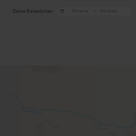
-
Deine Reisedaten
Angebote für deinen Urlaub
Zimmer / Ferienwohnungen
Bitte wähle im Suchfeld oben einen Zeitraum aus, 
Es folgt eine Auflistung aller verfügbaren Einheiten.