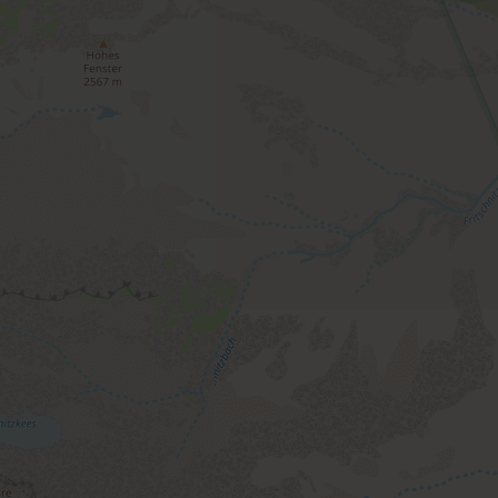
 5 Minuten ins Dorfzentrum, komfortabel gemütlich
+
−