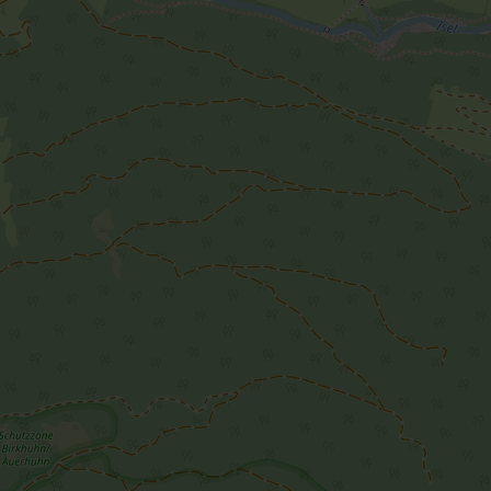
×
Ferienwohnung
WURNITSCH
Sonnenweg 14
9972 Virgen
Route planen