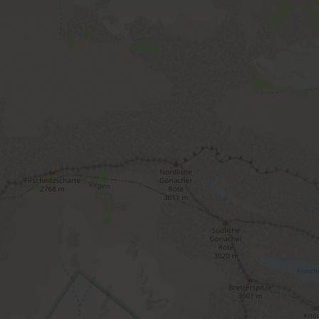
| Belegung: 2 - 4 Personen | Schlafzimmer: 1
Ferienwohnung 60 m², sonnige, ruhige Lage,
eingerichtet WC separat
Ausstattung
Verfügbarkeitskalender
Stornobedingungen