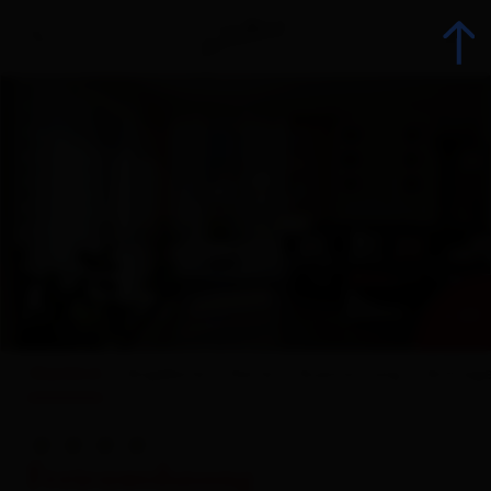
zurück
Urlaub jetzt buchen
Unterkünfte
+ 24
Angebote
Überblick
Angebote
Karte
Ausstattung
Anfrag
Betriebsangebote
Urlaubsspezialisten
Ferienwohnung