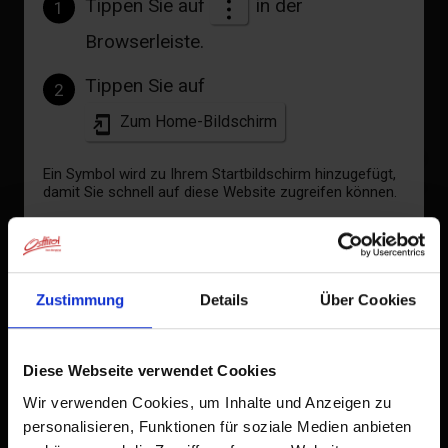
Tippen Sie auf
in der
1
Browserleiste.
Tippen Sie auf
2
Zum Home-Bildschirm
+
Ein Symbol wird zu Ihrem Startbildschirm hinzugefügt,
−
damit Sie schnell auf diese Website zugreifen können.
Bereits zum Home-Bildschirm hinzugefügt
Zustimmung
Details
Über Cookies
Diese Webseite verwendet Cookies
Wir verwenden Cookies, um Inhalte und Anzeigen zu
personalisieren, Funktionen für soziale Medien anbieten