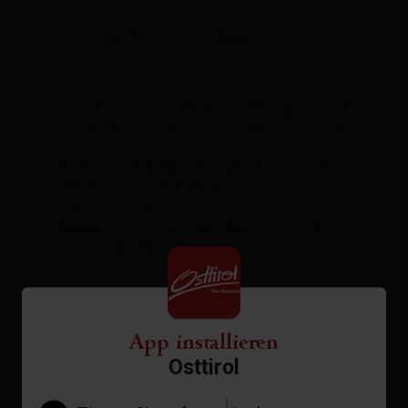
Zimmergröße: 118 m² | Belegung: 2 - 6 Personen
| Schlafzimmer: 3
3 Schlafzimmer, Fußbodenheizung/Kühlung
exclusives Wohnzimmer (Ausziehcouch, Sat-
TV)
Küche mit Essecke (inkl. Waschmaschine)
Badezimmer 1 (Badewanne, Dusche,
Waschtisch,WC)
Badezimmer 2 (Dusche, Waschtisch, WC)
Vorzimmer, Abstellraum
Ausstattung
App installieren
Verfügbarkeitskalender
Osttirol
Stornobedingungen