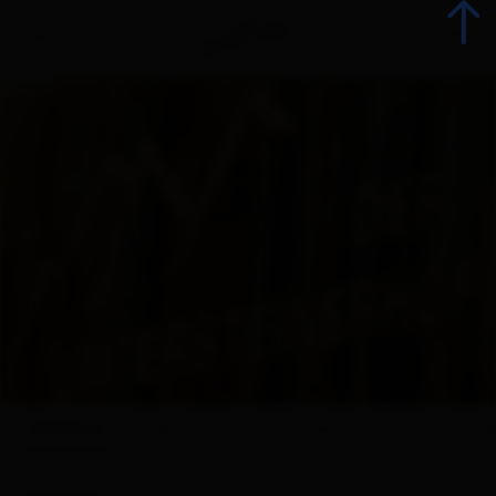
zurück
Urlaub jetzt buchen
Unterkünfte
Angebote
Betriebsangebote
Überblick
Angebote
Karte
Ausstattung
Anfrag
Urlaubsspezialisten