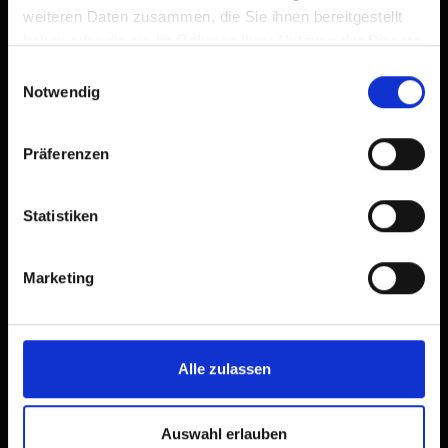
weiteren Daten zusammen, die Sie ihnen bereitgestellt
haben oder die sie im Rahmen Ihrer Nutzung der Dienste
gesammelt haben.
Einwilligungsauswahl
Notwendig
Präferenzen
Statistiken
Marketing
Tirolzimmer Defereggen
Alle zulassen
| Belegung: 1 - 2 Personen | Schlafzimmer: 1
Auswahl erlauben
Doppelzimmer mit Dusche und WC.