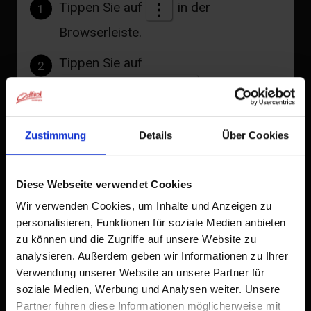
Tippen Sie auf
in der
1
Browserleiste.
Tippen Sie auf
2
Tirolzimmer Alpe Stalle
Zum Home-Bildschirm
| Belegung: 1 - 2 Personen | Schlafzimmer: 1
Ein Symbol wird zu Ihrem Startbildschirm hinzugefügt,
Zustimmung
Details
Über Cookies
damit Sie schnell auf diese Website zugreifen können.
Doppelzimmer mit Dusche und WC.
Bereits zum Home-Bildschirm hinzugefügt
Diese Webseite verwendet Cookies
Wir verwenden Cookies, um Inhalte und Anzeigen zu
Ausstattung
personalisieren, Funktionen für soziale Medien anbieten
Verfügbarkeitskalender
zu können und die Zugriffe auf unsere Website zu
analysieren. Außerdem geben wir Informationen zu Ihrer
Stornobedingungen
Verwendung unserer Website an unsere Partner für
soziale Medien, Werbung und Analysen weiter. Unsere
Partner führen diese Informationen möglicherweise mit