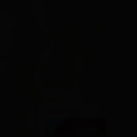
×
Daniela Mair