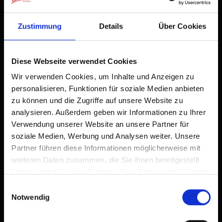
Bereits zum Home-Bildschirm hinzugefügt
Zustimmung
Details
Über Cookies
Diese Webseite verwendet Cookies
Wir verwenden Cookies, um Inhalte und Anzeigen zu
personalisieren, Funktionen für soziale Medien anbieten
zu können und die Zugriffe auf unsere Website zu
analysieren. Außerdem geben wir Informationen zu Ihrer
Verwendung unserer Website an unsere Partner für
soziale Medien, Werbung und Analysen weiter. Unsere
Ferienwohnung Berg
Partner führen diese Informationen möglicherweise mit
weiteren Daten zusammen, die Sie ihnen bereitgestellt
| Belegung: 1 - 3 Personen | Schlafzimmer: 1
haben oder die sie im Rahmen Ihrer Nutzung der Dienste
gesammelt haben.
Einwilligungsauswahl
Notwendig
Durch die Lage im Dachgeschoss ist die
Wohnung Berg teilweise etwas niedriger,
dafür aber sehr gemütlich und komfortabel.