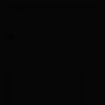
Alles zu
Urlaub buchen
Angebote für deinen Urlaub
Zimmer / Ferienwohnungen
Bitte wähle im Suchfeld oben einen Zeitraum
aus, um eine Unterkunft zu buchen.
Es folgt eine Auflistung aller verfügbaren
Einheiten.