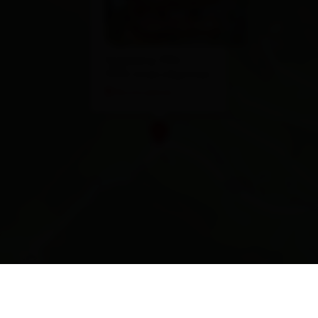
Eggeberg 135b
9932 Innervillgraten
Route planen