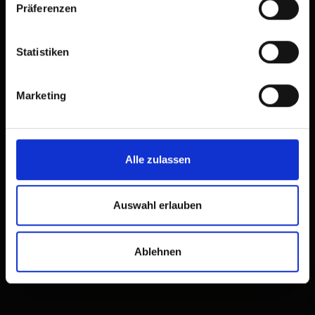
Präferenzen
Sie haben bei uns eine komplett eingerichtete
Wohnküche, 1 Schlafzimmer, 1 Badezimmer
mit Dusche / WC sowie einen kleinen Balkon
Statistiken
Marketing
Ausstattung
Verfügbarkeitskalender
Alle zulassen
Stornobedingungen
Auswahl erlauben
Ablehnen
+
−