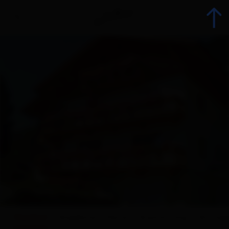
zurück
Urlaub jetzt buchen
Unterkünfte
Angebote
Betriebsangebote
Urlaubsspezialisten
Überblick
Angebote
Karte
Ausstattung
Anfrag