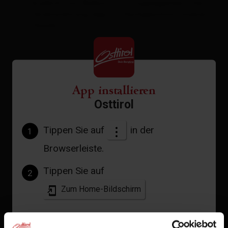
Ausblick vom Balkon mit Sitzgelegenheit. Die
Ferienwohnung liegt im Dachgeschoss unseres
Hauses.
Ausstattung
Verfügbarkeitskalender
App installieren
Osttirol
Stornobedingungen
Tippen Sie auf
in der
1
Browserleiste.
Tippen Sie auf
2
Zum Home-Bildschirm
Ein Symbol wird zu Ihrem Startbildschirm hinzugefügt,
damit Sie schnell auf diese Website zugreifen können.