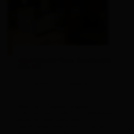
Appartement/Fewo, Dusche oder
Bad, WC
Zimmergröße: 65 m² | Belegung: 2 - 5 Personen
| Schlafzimmer: 2
Wohnung mit eigenem Eingang, 2
Schlafzimmern, 1 Schlafsofa , Wohnküche,
Backofen, Iduktionskochplatte,
Geschirrspüler, Kühlschrank mit Gefrierfach,
Bad , 1 WC separat, Vorraum,