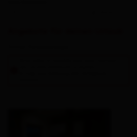
Deine Reisedaten
-
Gäste
Angebote für deinen Urlaub
Zimmer / Ferienwohnungen
Bitte wähle im Suchfeld oben einen Zeitraum
aus, um eine Unterkunft zu buchen.
Es folgt eine Auflistung aller verfügbaren
Einheiten.