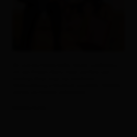
Alles zu
Urlaub buchen
Wir sind die Familie Kofler Günter und Barbara
mit den Kindern Mario, Heidi und Nina und
möchten Ihnen unser neu errichtete
Ferienwohnung in Kartitsch vorstellen. Familien
sind bei uns herzlich willkommen.
Barbara Kofler