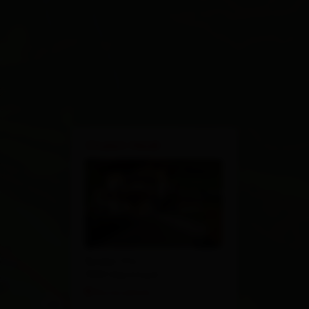
×
Chalet Heidi
Boden 51a
9941 Kartitsch
Route planen