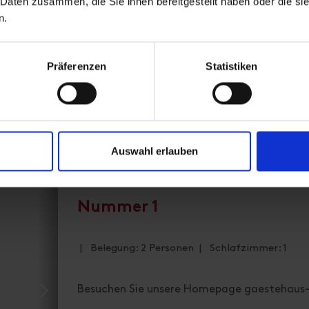
 Daten zusammen, die Sie ihnen bereitgestellt haben oder die s
n.
Ausstattung
Verfügbarkeitskalender
Präferenzen
Statistiken
Stornobedingungen
Auswahl erlauben
Nummer 1
| Belegung: 2 Personen | Schlafzimmer: 1
Besuchen Sie unsere Homepage gaestehaus-