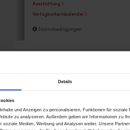
Ausstattung
Verfügbarkeitskalender
Stornobedingungen
Details
Nummer 2
| Belegung: 2 - 3 Personen | Schlafzimmer: 1
Cookies
nhalte und Anzeigen zu personalisieren, Funktionen für soziale
Website zu analysieren. Außerdem geben wir Informationen zu I
Besuchen Sie unsere Homepage gaestehaus-
r soziale Medien, Werbung und Analysen weiter. Unsere Partner