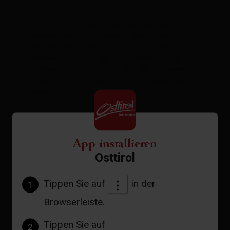
Gemütliches Apartment, geräumige
Wohnküche mit Sitzecke (Wohnschlafsofa),
getrenntes Schlafzimmer und modernes
Badezimmer, DU/WC, Fön , Kühlschrank,
Kaffeemaschine, gratis W-LAN, Südbalkon
sowie sämtliche Bett- und Tischwäsche
gehören zum Standard
Ausstattung
App installieren
Verfügbarkeitskalender
Osttirol
Stornobedingungen
Tippen Sie auf
in der
1
Browserleiste.
Tippen Sie auf
2