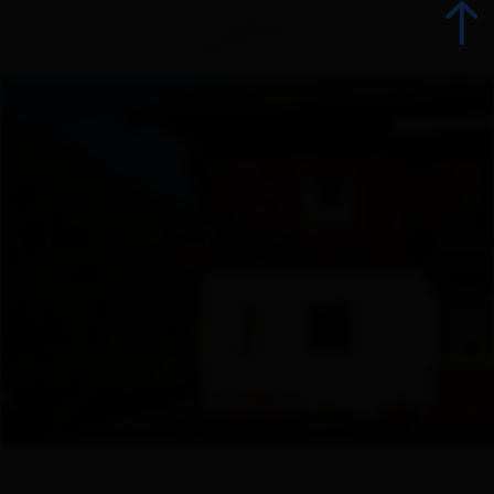
zurück
Urlaub jetzt buchen
Unterkünfte
Angebote
Betriebsangebote
+ 22
© Rosi Lercher
Urlaubsspezialisten
Überblick
Angebote
Karte
Ausstattung
Anfrag