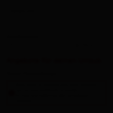
Alles zu
Urlaub buchen
weitere Links
Deine Reisedaten
-
Gäste
Angebote für deinen Urlaub
Zimmer / Ferienwohnungen
Bitte wähle im Suchfeld oben einen Zeitraum
aus, um eine Unterkunft zu buchen.
Es folgt eine Auflistung aller verfügbaren
Einheiten.