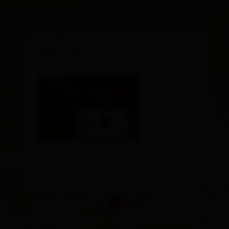
×
Apartments
Biobauernhof Lercher
Unterrotte 77
9963 St. Jakob i. D.
Route planen