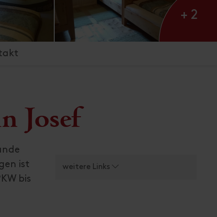
+ 2
takt
n Josef
ande
gen ist
weitere Links
PKW bis