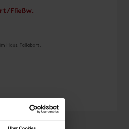
rt/Fließw.
im Haus, Fallabort.
Über Cookies