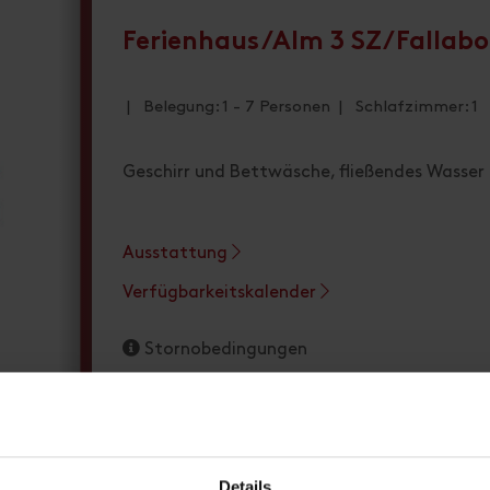
Ferienhaus/Alm 3 SZ/Fallabo
| Belegung: 1 - 7 Personen | Schlafzimmer: 1
Geschirr und Bettwäsche, fließendes Wasser 
Ausstattung
Verfügbarkeitskalender
Stornobedingungen
Details