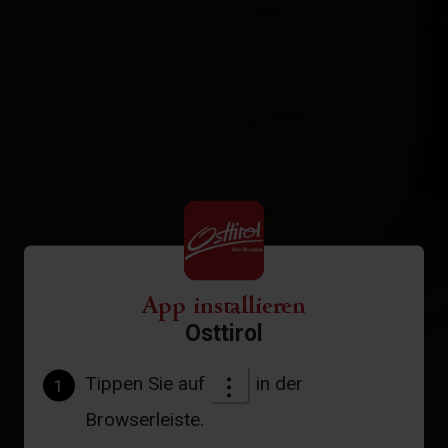
App installieren
Osttirol
Tippen Sie auf
in der
1
Browserleiste.