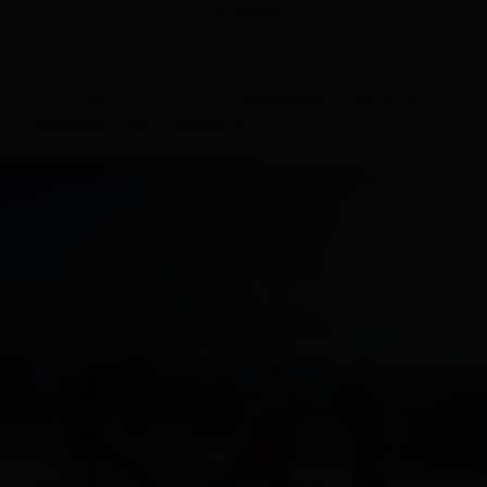
Steinermandl, hat
und
für die
Live-Bands
DJs
Veranstaltungsreihe
gebucht. In
„Live bei Pepos“
auf der
Meckis Dolomiten-Panoramastubn
Faschingalm finden
regelmäßig Après-Ski-,
statt.
Vollmond- oder Tanzpartys