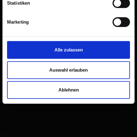
Statistiken
Pistenspaß mit heißen Rythmen
Marketing
Alle zulassen
Auswahl erlauben
Ablehnen