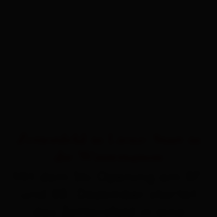
Zettersfeld in Lienz: Start in
die Wintersaison
Mit dem Ski Opening am 07.
und 08. Dezember startet
das Zettersfeld in eine