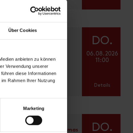
Über Cookies
Osttirol de luxe -
DO.
Kulinarische
Sommerfrische mit
06.08.2026
Spitzenköchen und
 Medien anbieten zu können
11:00
Produzenten
hrer Verwendung unserer
Hauptplatz
 führen diese Informationen
- Lienz
ie im Rahmen Ihrer Nutzung
Details
Marketing
Meet & Feed mit den
DO.
Kuenzhof Alpakas & Lamas