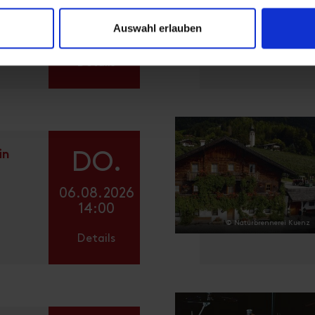
Hilf
06.08.2026
Auswahl erlauben
13:00
© Johanna Kuenz
Details
in
DO.
06.08.2026
14:00
© Naturbrennerei Kuenz
Details