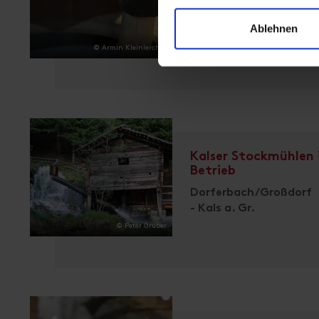
Stadtner-Mühle / Maria 
Ablehnen
- St. Jakob i.D.
© Armin Kleinlercher
Kalser Stockmühlen 
Betrieb
Dorferbach/Großdorf
- Kals a. Gr.
© Peter Gruber