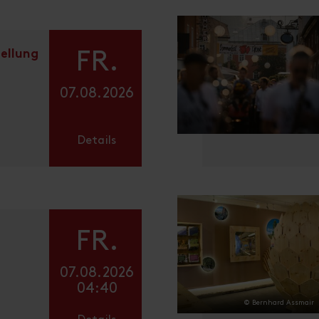
ellung
FR.
07.08.2026
Details
FR.
07.08.2026
04:40
© Bernhard Assmair