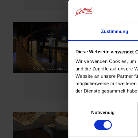
Zustimmung
Talschaftsmuseum
"Zeitreise Deferegg
Diese Webseite verwendet 
Pavillon St. Jakob i. D.
Wir verwenden Cookies, um I
- St. Jakob i.D.
und die Zugriffe auf unsere 
© Gemeinde St. Jakob i. D.
Website an unsere Partner fü
möglicherweise mit weiteren
der Dienste gesammelt habe
Einwilligungsauswahl
Notwendig
Getreidemahlen in d
Stadtner-Mühle