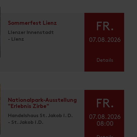
Sommerfest Lienz
FR.
Lienzer Innenstadt
- Lienz
07.08.2026
Details
Nationalpark-Ausstellung
FR.
"Erlebnis Zirbe"
Handelshaus St. Jakob i. D.
07.08.2026
- St. Jakob i.D.
08:00