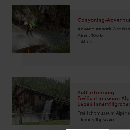
Canyoning-Adventur
Adventurepark Osttiro
Ainet 108 b
- Ainet
Kulturführung
Freilichtmuseum Alp
Leben Innervillgrate
Freilichtmuseum Alpin
- Innervillgraten