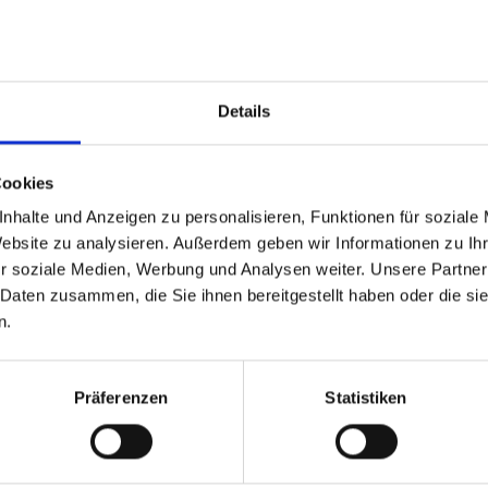
Details
DO.
en"
Cookies
06.08.2026
nhalte und Anzeigen zu personalisieren, Funktionen für soziale
10:00
Website zu analysieren. Außerdem geben wir Informationen zu I
© Markus Mayr
r soziale Medien, Werbung und Analysen weiter. Unsere Partner
 Daten zusammen, die Sie ihnen bereitgestellt haben oder die s
Details
n.
Präferenzen
Statistiken
er
DO.