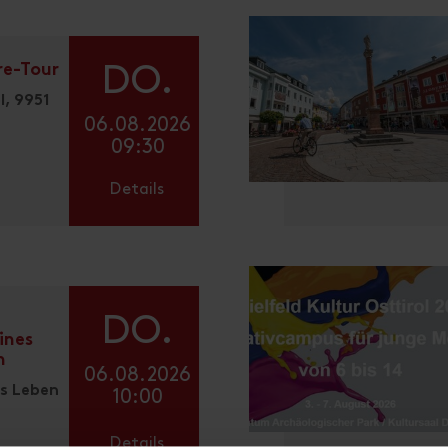
e-Tour
DO.
l, 9951
06.08.2026
09:30
Details
DO.
ines
n
06.08.2026
es Leben
10:00
Details