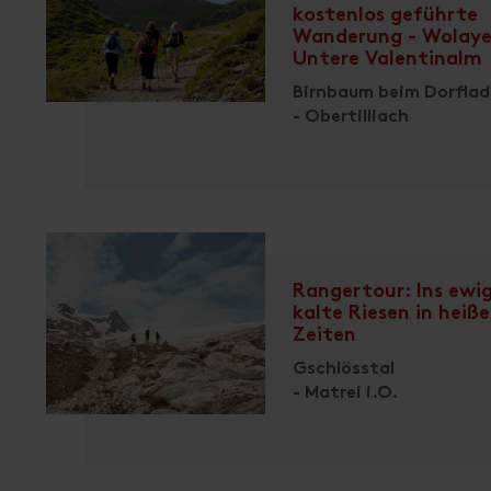
kostenlos geführte
Wanderung - Wolaye
Untere Valentinalm
Birnbaum beim Dorfla
- Obertilliach
Rangertour: Ins ewig
kalte Riesen in heiß
Zeiten
Gschlösstal
- Matrei i.O.