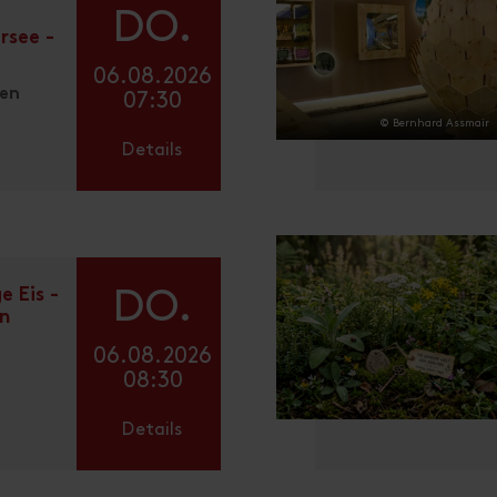
DO.
rsee -
06.08.2026
den
07:30
© Bernhard Assmair
Details
e Eis -
DO.
en
06.08.2026
08:30
Details