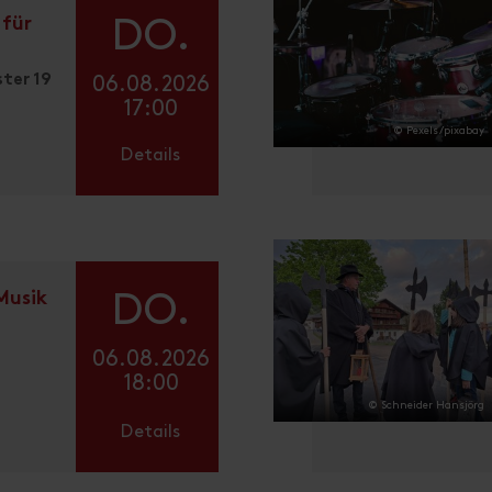
 für
DO.
ter 19
06.08.2026
17:00
© Pexels/pixabay
Details
Musik
DO.
f
06.08.2026
18:00
© Schneider Hansjörg
Details