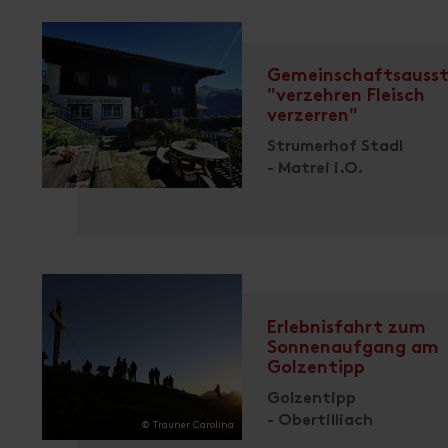
Gemeinschaftsausst
"verzehren Fleisch
verzerren"
Strumerhof Stadl
- Matrei i.O.
Erlebnisfahrt zum
Sonnenaufgang am
Golzentipp
Golzentipp
- Obertilliach
© Trauner Carolina