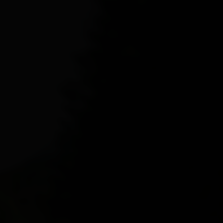
St. Veit i. D.
Strassen
Thurn
Tristach
Untertilliach
Virgen
Alles zu Alle Orte