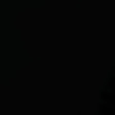
Alles zu
Region & Orte
Dölsach
Gaimberg
Heinfels
Hopfgarten i. D.
Innervillgraten
Iselsberg-Stronach
Kals
Kartitsch
Lavant
Leisach