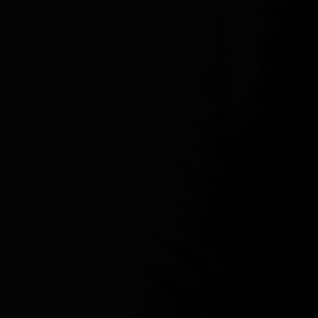
Lienz
Matrei i.O.
Nikolsdorf
Nußdorf-Debant
Oberlienz
Obertilliach
Prägraten a.G.
Schlaiten
Sillian
St. Jakob i.D.
St. Johann im Walde