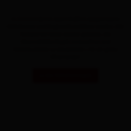
In Osttirol dürfen ausschließlich ausgewiesene
MTB-Routen und Singletrails befahren werden. Alle
Radsportler:innen werden gebeten, die
Mountainbike-Regeln zu beachten und
Verbotsschilder zu akzeptieren – für ein gutes
Miteinander!
zu den Verhaltensregeln