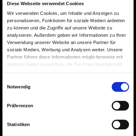
Diese Webseite verwendet Cookies
Wir verwenden Cookies, um Inhalte und Anzeigen zu
personalisieren, Funktionen für soziale Medien anbieten
zu können und die Zugriffe auf unsere Website zu
analysieren. Außerdem geben wir Informationen zu Ihrer
Verwendung unserer Website an unsere Partner für
soziale Medien, Werbung und Analysen weiter. Unsere
Partner führen diese Informationen möglicherweise mit
weiteren Daten zusammen, die Sie ihnen bereitgestellt
haben oder die sie im Rahmen Ihrer Nutzung der Dienste
gesammelt haben.
Einwilligungsauswahl
Notwendig
Präferenzen
Statistiken