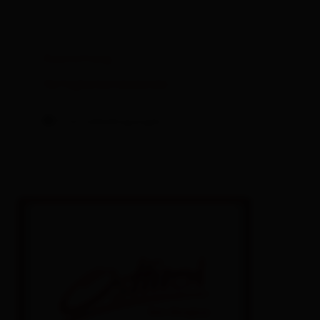
St. Veit i. D.
Strassen
Ausstattung
Verfügbarkeitskalender
Thurn
Tristach
Stornobedingungen
Untertilliach
Virgen
Alles zu Alle Orte