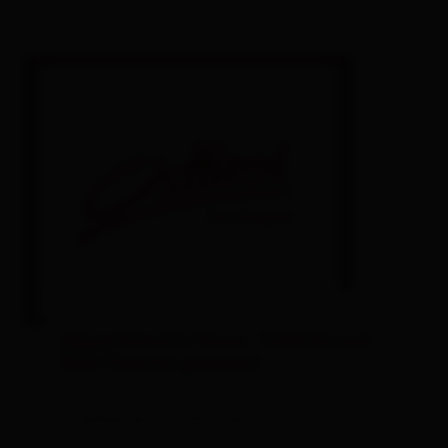
Lienz
Matrei i.O.
Nikolsdorf
Nußdorf-Debant
Oberlienz
Obertilliach
Prägraten a.G.
Schlaiten
Appartement/Fewo, Toilette und
Sillian
Bad/Dusche getrennt
St. Jakob i.D.
| Belegung: 1 - 8 Personen
St. Johann im Walde