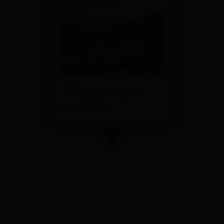
Zottlhoamat
Glanz 17
9971 Matrei in Osttirol
Route planen