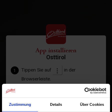
−
St. Veit i. D.
Strassen
Thurn
Tristach
App installieren
Untertilliach
Osttirol
Virgen
Tippen Sie auf
in der
1
Alles zu Alle Orte
Browserleiste.
Tippen Sie auf
2
Zum Home-Bildschirm
Zustimmung
Details
Über Cookies
Ein Symbol wird zu Ihrem Startbildschirm hinzugefügt,