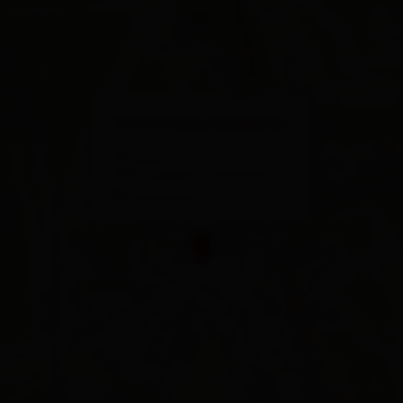
×
Vermietung Sauerbrey
Alpinpark 1
9971 Matrei in Osttirol
Route planen