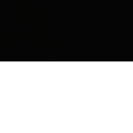
DE
Leaflet
| Map data ©
OpenStreetMap
contributors
Ausstattung