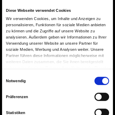
damit Sie schnell auf diese Website zugreifen können.
Diese Webseite verwendet Cookies
Bereits zum Home-Bildschirm hinzugefügt
Wir verwenden Cookies, um Inhalte und Anzeigen zu
personalisieren, Funktionen für soziale Medien anbieten
zu können und die Zugriffe auf unsere Website zu
analysieren. Außerdem geben wir Informationen zu Ihrer
Verwendung unserer Website an unsere Partner für
soziale Medien, Werbung und Analysen weiter. Unsere
Partner führen diese Informationen möglicherweise mit
weiteren Daten zusammen, die Sie ihnen bereitgestellt
haben oder die sie im Rahmen Ihrer Nutzung der Dienste
gesammelt haben.
Einwilligungsauswahl
Notwendig
Präferenzen
Statistiken