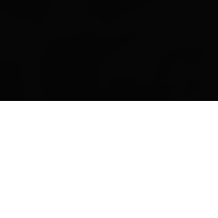
DE
Leaflet
| Map data ©
OpenStreetMap
contributors
Ausstattung