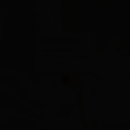
×
Untertaxeralm
Untertaxeralm 3
9971 Matrei in Osttirol
Route planen