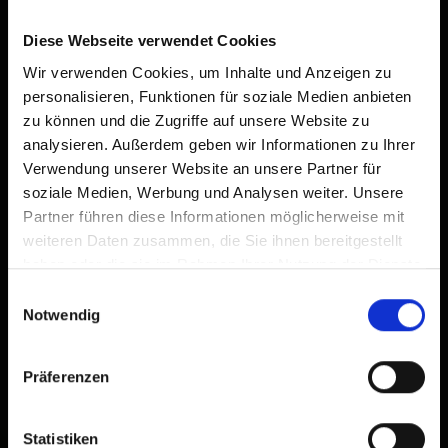
damit Sie schnell auf diese Website zugreifen können.
Diese Webseite verwendet Cookies
Bereits zum Home-Bildschirm hinzugefügt
Wir verwenden Cookies, um Inhalte und Anzeigen zu
personalisieren, Funktionen für soziale Medien anbieten
zu können und die Zugriffe auf unsere Website zu
analysieren. Außerdem geben wir Informationen zu Ihrer
Verwendung unserer Website an unsere Partner für
soziale Medien, Werbung und Analysen weiter. Unsere
Partner führen diese Informationen möglicherweise mit
weiteren Daten zusammen, die Sie ihnen bereitgestellt
haben oder die sie im Rahmen Ihrer Nutzung der Dienste
gesammelt haben.
Einwilligungsauswahl
Notwendig
Präferenzen
Statistiken