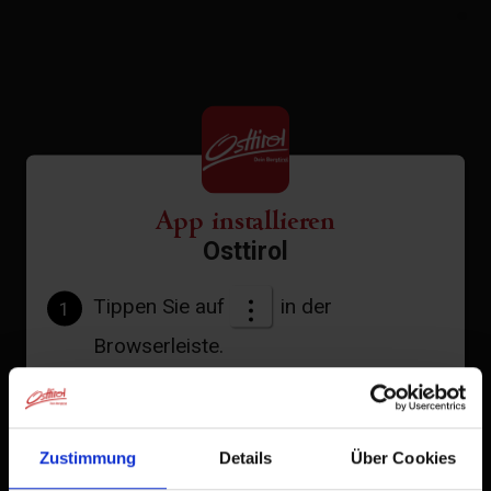
−
St. Veit i. D.
Strassen
Thurn
Tristach
App installieren
Untertilliach
Osttirol
Virgen
Tippen Sie auf
in der
1
Alles zu Alle Orte
Browserleiste.
Tippen Sie auf
2
Zum Home-Bildschirm
Zustimmung
Details
Über Cookies
Ein Symbol wird zu Ihrem Startbildschirm hinzugefügt,