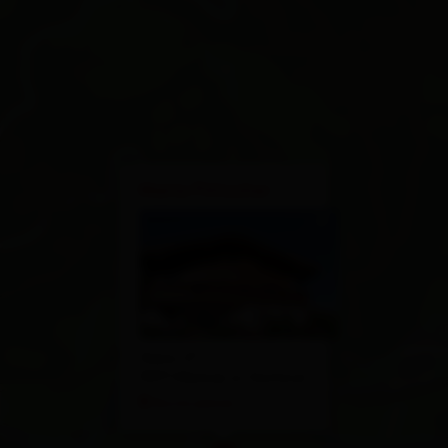
×
Maria Pötscher
Ganz 27
9971 Matrei in Osttirol
Route planen