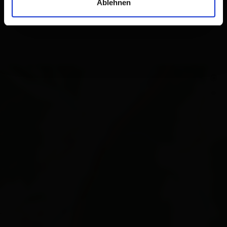
Ablehnen
+
−