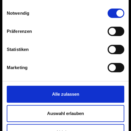
gesammelt haben.
Apartment im Obergeschoß
Einwilligungsauswahl
Notwendig
Zimmergröße: 75 m² | Belegung: 2 - 6 Personen
| Schlafzimmer: 1
Präferenzen
FeWo umfasst das gesamte Obergeschoss,
Statistiken
ca. 70 m², große Wohnküche komplett
ausgestattet. 2 Doppelzimmer mit DU/WC , 1
kleines Zimmer mit Stockbett. Großer Balkon,
Marketing
sowie Terrasse und kleine Liegewiese inkl.
Gartenmöbel.
Alle zulassen
Ausstattung
Verfügbarkeitskalender
Auswahl erlauben
Stornobedingungen