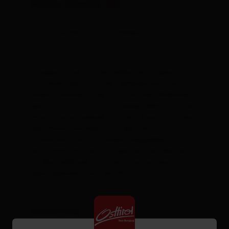
Hütte, Dusche, WC
St. Veit i. D.
Zimmergröße: 60 m² | Belegung: 1 - 4
Strassen
Personen | Schlafzimmer: 2
Thurn
Ausgestattet ist die Selbstversorgerhütte
mit einer gemütlichen Wohnküche und
Tristach
einem Holzherd, der zum Kochen & Backen
genutzt wird und für wohlige Wärme sorgt.
Untertilliach
Eine schöne Essecke und ein Diwan machen
den Raum komplett. Es gibt ein
Virgen
Schlafzimmer mit einem Doppelbett und
Alles zu Alle Orte
ein Schlafzimmer mit getrennten Betten.
Im Bad befindet sich die Dusche, das
Waschbecken und das WC.
Ausstattung