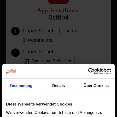
Verfügbarkeitskalender
App installieren
Stornobedingungen
Osttirol
Tippen Sie auf
in der
1
Browserleiste.
Tippen Sie auf
2
+
Zum Home-Bildschirm
−
Ein Symbol wird zu Ihrem Startbildschirm hinzugefügt,
damit Sie schnell auf diese Website zugreifen können.
Zustimmung
Details
Über Cookies
Bereits zum Home-Bildschirm hinzugefügt
Diese Webseite verwendet Cookies
Wir verwenden Cookies, um Inhalte und Anzeigen zu