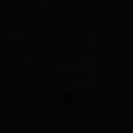
×
Grongler Hof
Seblas 2
9971 Matrei in Osttirol
Route planen