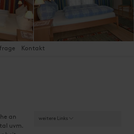
frage
Kontakt
ahe an
weitere Links
tal uvm.