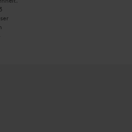
nheit.
3
ser
n
4