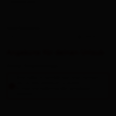
weitere Links
Lienz
Matrei i.O.
Nikolsdorf
Deine Reisedaten
Nußdorf-Debant
-
Gäste
Oberlienz
Angebote für deinen Urlaub
Obertilliach
Zimmer / Ferienwohnungen
Prägraten a.G.
Bitte wähle im Suchfeld oben einen Zeitraum
Schlaiten
aus, um eine Unterkunft zu buchen.
Es folgt eine Auflistung aller verfügbaren
Sillian
Einheiten.
St. Jakob i.D.
St. Johann im Walde