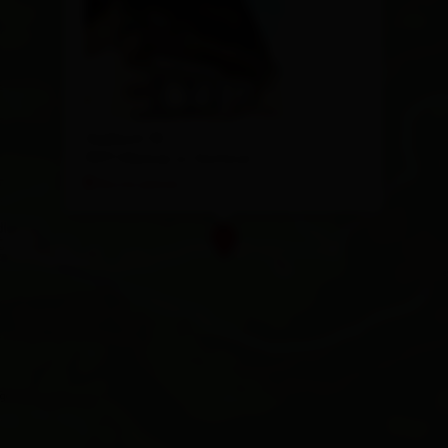
Zedlach 18
9971 Matrei in Osttirol
Route planen