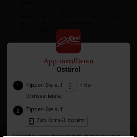
Wohnküche mit Couch & Sat-TV, 2
Schlafzimmer,Du,WC,eigener Sonnenterrasse,
eigener Zugang. Geniessen Sie den herrlichem
Panoramablick auf die Bergwelt.
Natur/Entspannung pur
Ausstattung
App installieren
Verfügbarkeitskalender
Osttirol
Stornobedingungen
Tippen Sie auf
in der
1
Browserleiste.
Tippen Sie auf
2
Zum Home-Bildschirm
+
Ein Symbol wird zu Ihrem Startbildschirm hinzugefügt,