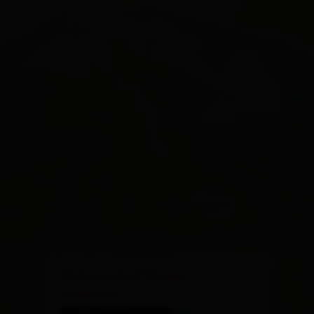
×
Biobauernhof Berger-
Veidlerhof