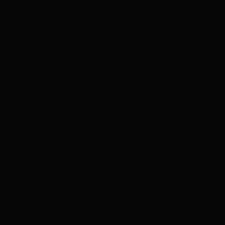
St. Veit i. D.
Strassen
Thurn
Tristach
Untertilliach
Virgen
Ferienwohnung "Elisabeth"
Alles zu Alle Orte
Zimmergröße: 65 m² | Belegung: 2 - 5 Personen
| Schlafzimmer: 2
Schöne, ruhige Gartenwohnung für 2 bis 5
Personen mit großer, gemüthlicher