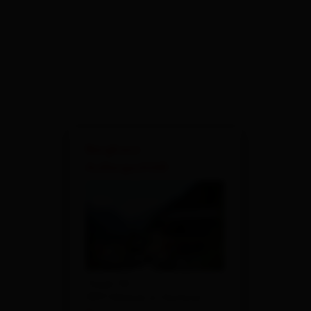
×
Berghaus
Außergschlöß
Tauer 50
9971 Matrei in Osttirol