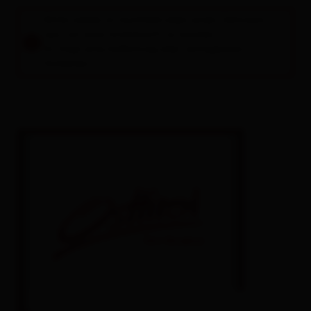
Lienz
Bitte wähle im Suchfeld oben einen Zeitraum
aus, um eine Unterkunft zu buchen.
Matrei i.O.
Es folgt eine Auflistung aller verfügbaren
Einheiten.
Nikolsdorf
Nußdorf-Debant
Oberlienz
Obertilliach
Prägraten a.G.
Schlaiten
Sillian
St. Jakob i.D.
St. Johann im Walde