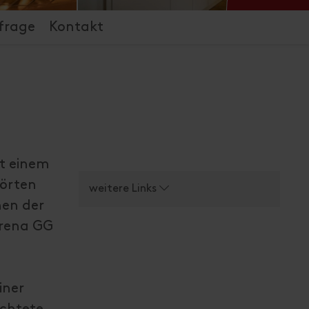
frage
Kontakt
it einem
törten
weitere Links
nen der
arena GG
iner
ichtete