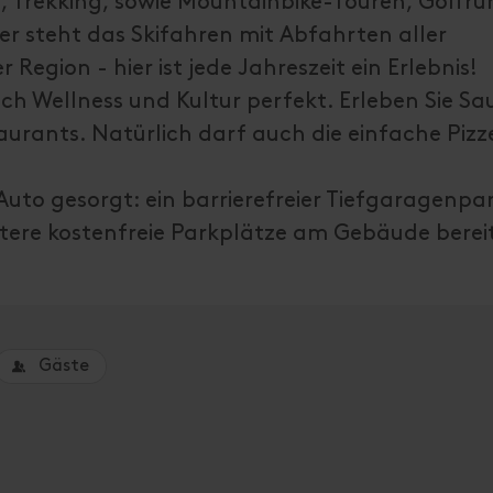
, Trekking, sowie Mountainbike-Touren, Golfru
er steht das Skifahren mit Abfahrten aller
r Region - hier ist jede Jahreszeit ein Erlebnis!
ch Wellness und Kultur perfekt. Erleben Sie Sa
urants. Natürlich darf auch die einfache Pizz
uto gesorgt: ein barrierefreier Tiefgaragenpa
eitere kostenfreie Parkplätze am Gebäude berei
Gäste