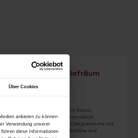
und Bad, WC, 3 Schlafräum
Über Cookies
n | Schlafzimmer: 3
gemütliches Wohn-Esszimmer mit Kamin,
 Medien anbieten zu können
einen Swimmingpool mit Panoramablick.
hrer Verwendung unserer
eine hochwertig ausgestattete Designerküche mit
 Kühlschrank, Toaster, Kaffeemaschine und
 führen diese Informationen