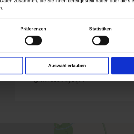
 Daten zusammen, die Sie ihnen bereitgestellt haben oder die s
Der moderne Komfort bietet WLAN, Flachbil
n.
einem Kamin. Die modernen Bäder mit barri
Haartrockner, Kosmetikspiegel sowie Toilett
Angenehme Anreise: Für das Auto ist ein bar
Präferenzen
Statistiken
Zusätzlich stehen weitere kostenfreie Park
Ausstattung
Auswahl erlauben
Verfügbarkeitskalender
Stornobedingungen