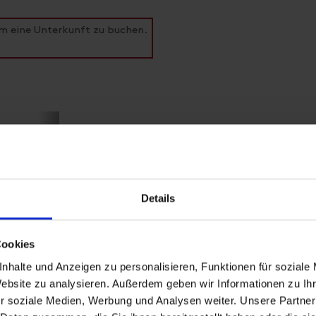
um eine Unterkunft zu buchen.
Appartement/Fewo, Dusche 
Details
Zimmergröße: 88 m² | Belegung: 1 - 6 Persone
Cookies
Das Premium AlpinPark Chalet umfasst ein 
nhalte und Anzeigen zu personalisieren, Funktionen für soziale
ungestörter Sonnen-Loggia und im Sommer 
Website zu analysieren. Außerdem geben wir Informationen zu I
Das geräumige Ferien-Chalet verfügt über 
Backofen, 4 Felder Plattenherd, Mikrowelle,
r soziale Medien, Werbung und Analysen weiter. Unsere Partner
Wasserkocher.