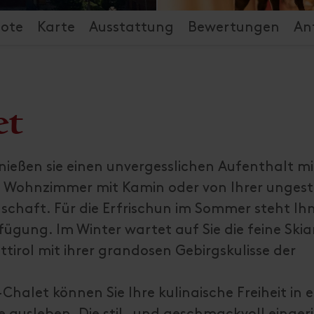
ote
Karte
Ausstattung
Bewertungen
An
et
nießen sie einen unvergesslichen Aufenthalt m
n Wohnzimmer mit Kamin oder von Ihrer unges
schaft. Für die Erfrischun im Sommer steht Ih
gung. Im Winter wartet auf Sie die feine Ski
tirol mit ihrer grandosen Gebirgskulisse der
alet können Sie Ihre kulinaische Freiheit in e
ausleben. Die stil- und geschmackvoll einger