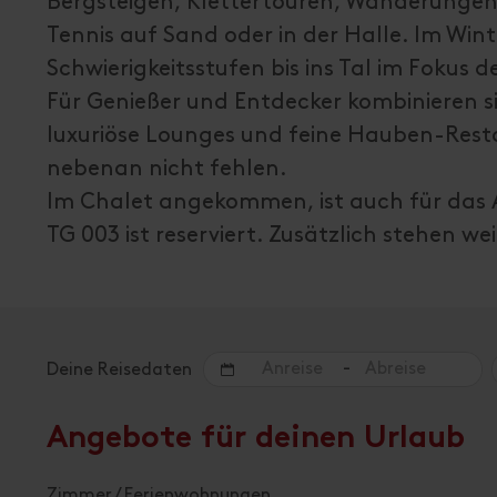
Bergsteigen, Klettertouren, Wanderungen
Tennis auf Sand oder in der Halle. Im Wint
Schwierigkeitsstufen bis ins Tal im Fokus de
Für Genießer und Entdecker kombinieren si
luxuriöse Lounges und feine Hauben-Resta
nebenan nicht fehlen.
Im Chalet angekommen, ist auch für das A
TG 003 ist reserviert. Zusätzlich stehen w
-
Deine Reisedaten
Angebote für deinen Urlaub
Zimmer / Ferienwohnungen