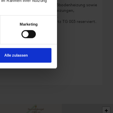
ie im Rahmen Ihrer Nutzung
d-TV und einer behaglichen Fußbodenheizung sowie
erefreien Duschen, Handtuchheizungen,
en lassen keine Wünsche offen.
rierefreier Tiefgaragenparkplatz TG 003 reserviert.
Marketing
plätze am Gebäude bereit.
Alle zulassen
+