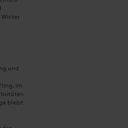
d
 Winter
ung und
fting, im
tivitäten
ge bleibt