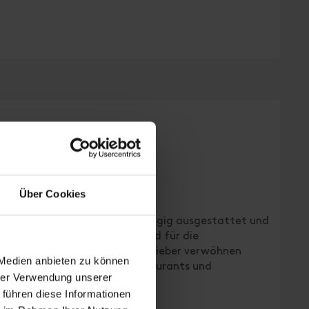
Du,WC/ TYP B
en | Schlafzimmer: 2
Über Cookies
r bis zu 6 Personen sind großzügig ausgestattet und
rtenseite. Die Wohnküchen sind für die
plett ausgestattet. Wer sich lieber verwöhnen
 Medien anbieten zu können
and viele ausgezeichnete Restaurants und
hrer Verwendung unserer
 führen diese Informationen