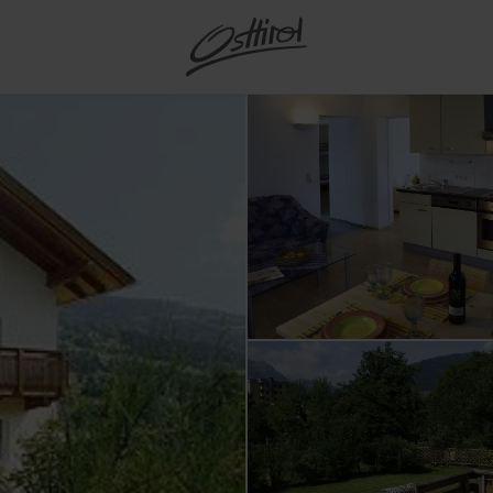
t buchen
rk Hohe
taltungen
d
Osttirol Card
anderungen
Winterwandern
Anfänger:innen und
Sternerestaurants
Win
Defereggental
Großglockner Ultra-Trail
Kärn
Ski
Ostt
Wi
Defereggental
Wan
MTB- und E-Bike Touren
Kulturstadt Lienz
Ren
Mot
Ausf
Hoc
Lan
All
Dorflifte
Unt
e
iten
Loipentickets
Osttirol Frühstück
Ur
Hochpustertal
Weitere Aktivitäten
Familienpark Zettersfeld
Sommerfest Lienz
Bike
Groß
Ski
Alle
Ho
Nationalpark Weltreise
Alles zu Kultur
Bike
Reit
Kle
Bia
Kindertarife bis 18 Jahre
Gef
reisen
m
Urlaub mit Hund
Genussregion Osttirol
Ser
Matr
Lienzer Dolomiten
Berg- und
Red Bull Dolomitenmann
Lien
Ski
Al
Obe
E-Bi
Schi
Alle
Alles zu Skiurlaub
All
ebote
len
Bus- und
Rezepttipps aus Osttirol
Skiz
Al
Hoch
NationalparkRegion Hohe
Skiführer:innen
Dol
Gef
le
Tenn
Abfaltersbach
Kals
Ta
Tauern
Gruppenreisen
Bauernläden und regionale
ialisten
Hütten
Tiro
Tipp
gramm
Teuf
 und
Ainet
Kart
ler
Produkte
Pustertal
innen
Gut zu wissen im
Lan
tze
Lawinenwarndienst
Alle
undliche
es und
Amlach
Lava
Genießer-Hotels &
 Mobilität
Tiroler Gailtal und
kte
Sommer
All
rd
Alles zu
Aktiv &
e
le
Restaurants
Lesachtal
Anras
Leis
Bia
 Reisen
Gut zu wissen im
ng der
Outdoor
ilie
nts & Kultur
Alles zu Kulinarik
Virgental
Assling
Lien
 Karte
tellung
ur
Winter
tel
Villgratental
Außervillgraten
Matre
ion & Orte
vice
Alles zu
Urlaub buchen
Alles zu Bekannte Täler
Dölsach
Niko
Gaimberg
Nußd
Heinfels
Ober
Hopfgarten i. D.
Obert
Innervillgraten
Präg
Iselsberg-Stronach
Schl