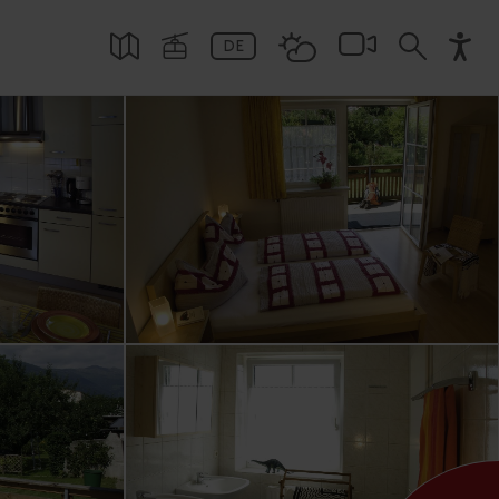
terwander-
Bergbahnen
tner Skipass
touren für Anfänger
iroler Herzlichkeit
nterwandertage
Bike Transport
derwege
nradtouren
orrad
lugsfahrten
hseilgärten
glaufunterkünfte
es zu Ausflugsziele
Eisstock und Eislaufen
Alles zu Bus- und
Hochpustertal Sillian
erkünfte
laub buchen
Familienskigebiet
 & Hike
glockner Resort Kals-
touren für Könner:innen
s zu Urlaubsspezialisten
ch Kultur Festival
Von Osttirol an die Adria
Gruppenreisen
guides
en
tteranlage
thlonzentrum
Pferdeschlittenfahren
Großglockner Resort
ührte Touren
Kartitsch
DE
vice
ei
zer Bergbahnen
tourenlenkung
les zu Top-Events
Alles zu Radsport
rtilliach
und Winterreiten
ke Ladestationen
eßsport
s zu Klettern
Kals-Matrei
Skigebiete für
es zu Winterwandern
entrum St. Jakob
les zu Nationalpark Hohe
stein
omiti Nordicski
ührte Skitouren
Lamatrekking
is
Bergbahnen St. Jakob
Anfänger:innen und
Sillian
uern
ler
s für die erste Skitour
Alles zu Weitere
im Defereggental
Dorflifte
elssprung
itsch
St. Jakob i.D.
glaufspezialisten
Aktivitäten
s zu Skitouren
Alles zu Wandern
Alles zu Ski Alpin
nt
St. Johann im Walde
es zu Langlaufen und
ach
St. Veit i. D.
thlon
z
Strassen
i i.O.
Thurn
lsdorf
Tristach
orf-Debant
Untertilliach
lienz
Virgen
illiach
Alles zu Alle Orte
raten a.G.
aiten