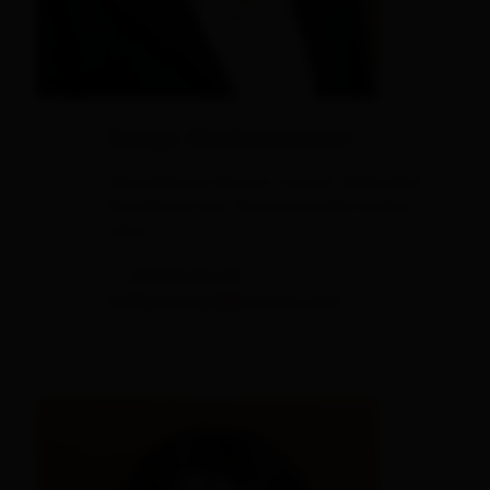
Nadja Wallensteiner
Teamleitung Region Lienzer Dolomiten
Kundenservice Tourismusinformation
Lienz
T.
+43 50 212 211
wallensteiner@osttirol.com