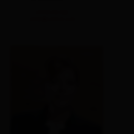
T.
+43 50 212 402
reiter@osttirol.com