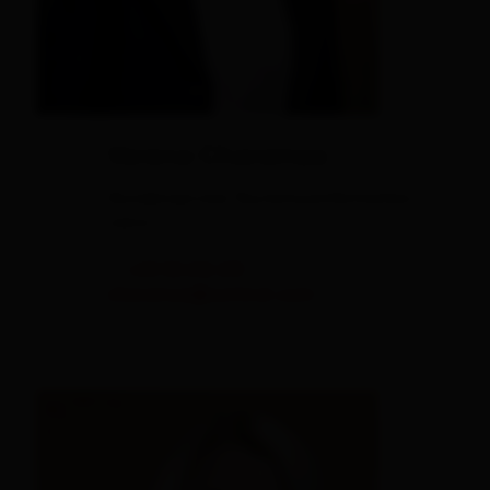
Verena Charamza
Kundenservice Tourismusinformation
Lienz
T.
+43 50 212 213
charamza@osttirol.com