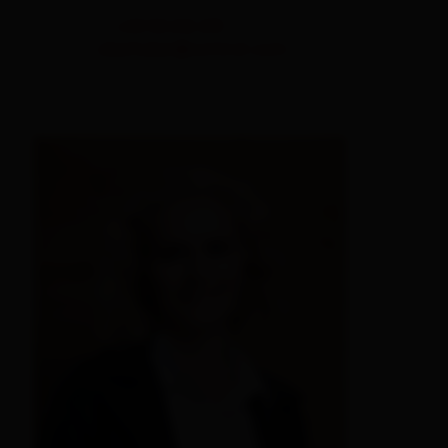
T.
+43 50 212 213
oberhuber@osttirol.com