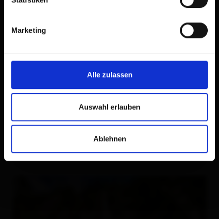
Marketing
Alle zulassen
Auswahl erlauben
Ablehnen