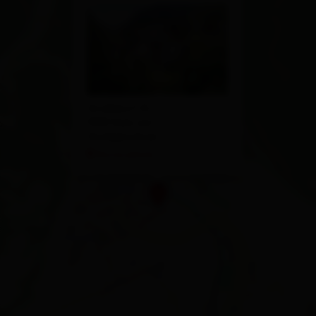
Großdorf 16
9981 Kals am
Großglockner
Route planen