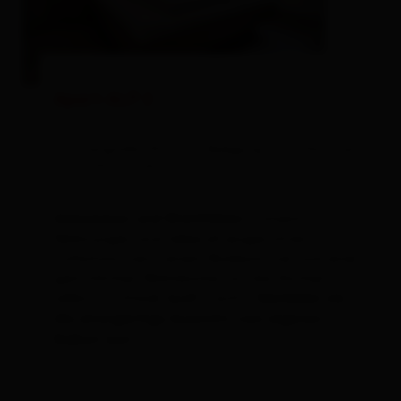
Apart ALP 2
Zimmergröße: 50 m² | Belegung: 2 - 5 Personen
| Schlafzimmer: 2
- unsere
Ankommen und Wohlfühlen
Wohnungen sind liebevoll eingerichtet mit 2
Schlafzimmern, einem Badezimmer und einer
gemütlichen Wohnküche, wo das Kochen
selbst im Urlaub Spaß macht.
Genießen sie
die einzigartige Aussicht vom eigenen
Balkon aus!