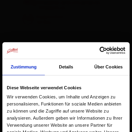
HOT
10 Besucher sehen sich gerade die
Unterkunft an
Ausgezeichnet
98
162
Bew.
Zustimmung
Details
Über Cookies
Diese Webseite verwendet Cookies
Wir verwenden Cookies, um Inhalte und Anzeigen zu
personalisieren, Funktionen für soziale Medien anbieten
zu können und die Zugriffe auf unsere Website zu
analysieren. Außerdem geben wir Informationen zu Ihrer
Verwendung unserer Website an unsere Partner für