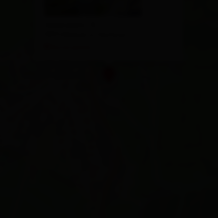
Goldriedstr. 15
9971 Matrei in Osttirol
Route planen