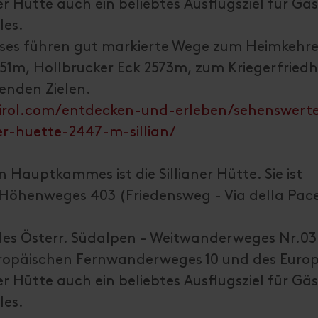
er Hütte auch ein beliebtes Ausflugsziel für Gä
les.
es führen gut markierte Wege zum Heimkehre
51m, Hollbrucker Eck 2573m, zum Kriegerfried
enden Zielen.
irol.com/entdecken-und-erleben/sehenswert
ner-huette-2447-m-sillian/
 Hauptkammes ist die Sillianer Hütte. Sie ist
öhenweges 403 (Friedensweg - Via della Pace
es Österr. Südalpen - Weitwanderweges Nr.03 (
ropäischen Fernwanderweges 10 und des Euro
er Hütte auch ein beliebtes Ausflugsziel für Gä
les.