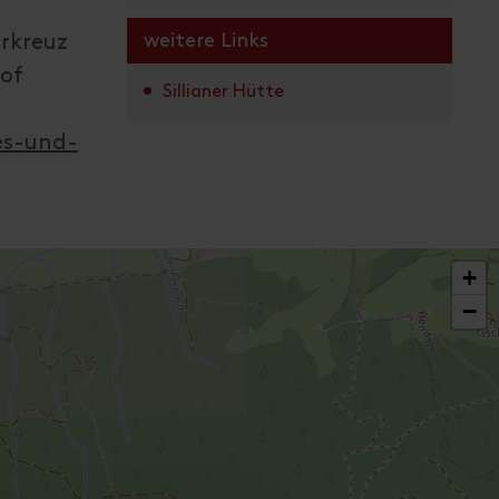
weitere Links
rkreuz
hof
Sillianer Hütte
es-und-
+
−