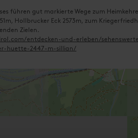
es führen gut markierte Wege zum Heimkehre
51m, Hollbrucker Eck 2573m, zum Kriegerfried
enden Zielen.
irol.com/entdecken-und-erleben/sehenswert
ner-huette-2447-m-sillian/