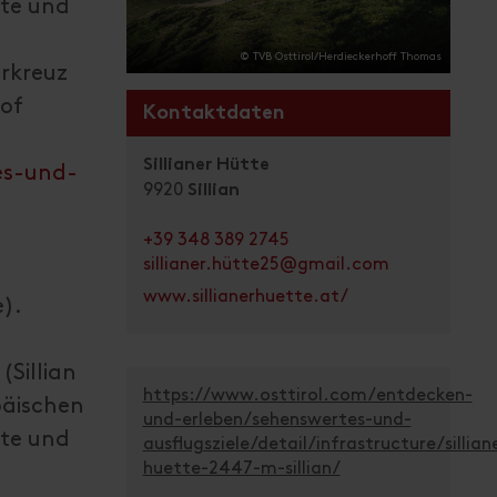
ste und
© TVB Osttirol/Herdieckerhoff Thomas
rkreuz
hof
Kontaktdaten
Sillianer Hütte
es-und-
9920
Sillian
+39 348 389 2745
sillianer.hü
tte25@gmail.com
www.sillianerhuette.at/
).
Sillian
https://www.osttirol.com/entdecken-
päischen
und-erleben/sehenswertes-und-
ste und
ausflugsziele/detail/infrastructure/sillian
huette-2447-m-sillian/