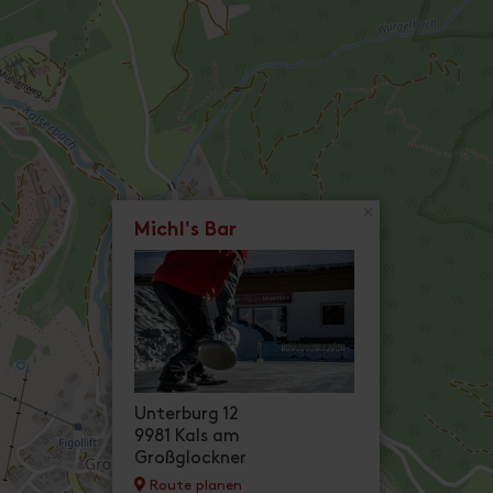
×
Michl's Bar
Unterburg 12
9981 Kals am
Großglockner
Route planen