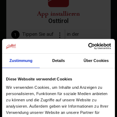
App installieren
Osttirol
Tippen Sie auf
in der
1
Browserleiste.
Tippen Sie auf
2
Zustimmung
Details
Über Cookies
Zum Home-Bildschirm
Ein Symbol wird zu Ihrem Startbildschirm hinzugefügt,
Diese Webseite verwendet Cookies
damit Sie schnell auf diese Website zugreifen können.
Wir verwenden Cookies, um Inhalte und Anzeigen zu
personalisieren, Funktionen für soziale Medien anbieten
Bereits zum Home-Bildschirm hinzugefügt
zu können und die Zugriffe auf unsere Website zu
analysieren. Außerdem geben wir Informationen zu Ihrer
Verwendung unserer Website an unsere Partner für