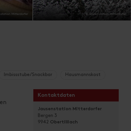
station Mitterdorfer
© Jausenstation Mitterdorfer
Imbissstube/Snackbar
Hausmannskost
Kontaktdaten
hen
Jausenstation Mitterdorfer
Bergen 3
9942
Obertilliach