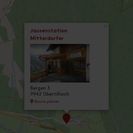
×
Jausenstation
Mitterdorfer
Bergen 3
9942 Obertilliach
Route planen