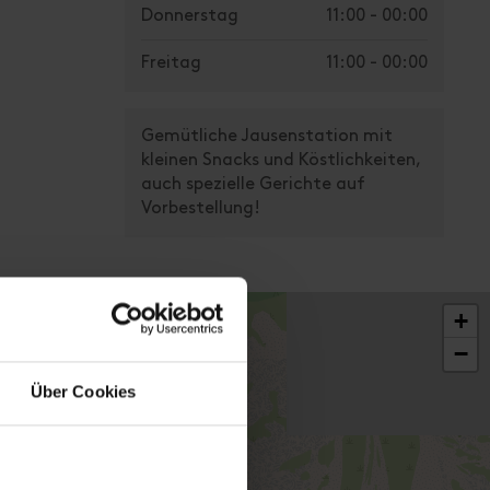
Donnerstag
11:00 - 00:00
Freitag
11:00 - 00:00
Gemütliche Jausenstation mit
kleinen Snacks und Köstlichkeiten,
auch spezielle Gerichte auf
Vorbestellung!
+
−
Über Cookies