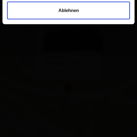
×
Imkerei Gutwenger
Ablehnen
Hochberg 23
9932 Innervillgraten
Route planen