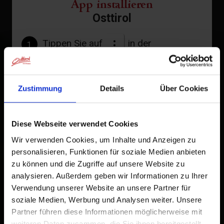
App installieren
Osttirol
Tippen Sie auf
in der
1
Browserleiste.
Tippen Sie auf
2
Zustimmung
Details
Über Cookies
Zum Home-Bildschirm
Diese Webseite verwendet Cookies
Ein Symbol wird zu Ihrem Startbildschirm hinzugefügt,
damit Sie schnell auf diese Website zugreifen können.
Wir verwenden Cookies, um Inhalte und Anzeigen zu
personalisieren, Funktionen für soziale Medien anbieten
Bereits zum Home-Bildschirm hinzugefügt
zu können und die Zugriffe auf unsere Website zu
analysieren. Außerdem geben wir Informationen zu Ihrer
Verwendung unserer Website an unsere Partner für
soziale Medien, Werbung und Analysen weiter. Unsere
Partner führen diese Informationen möglicherweise mit
weiteren Daten zusammen, die Sie ihnen bereitgestellt