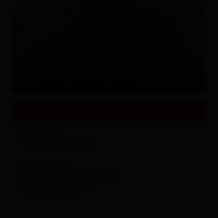
Sehenswertes und Ausflugsziele
Alles zu
Events & Kultur
© Theresa Gutwenger
Kontaktdaten
Hochberg 23
9932
Innervillgraten
+43 4843 5162
vermietung@gutwenger.at
www.gutwenger.at/