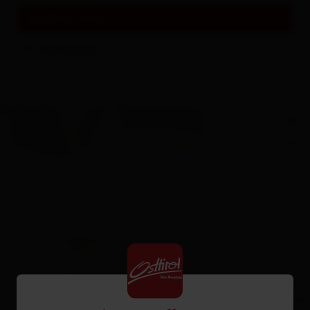
weitere Links
Homepage
+
−