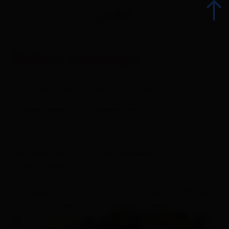
Imkerei Gutwenger
zurück
Landwirtschaftl./regionale Produkte
Alle Veranstaltungen
Bauernladen / Schnapsbrennerei
Top-Events
Wir verkaufen echten Gebirgsbienenhonig aus
Kulinarik
unserer Imkerei.
Kultur
Anfragen bitte unter der Tel.: +43 664 4412812 oder
unter der E-Mail:
vermietung@gutwenger.at
Advent