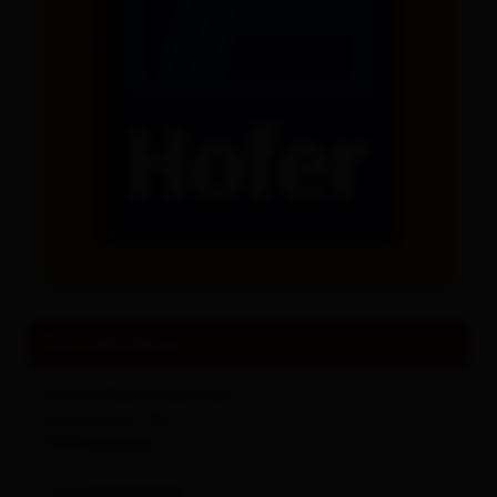
Sehenswertes und Ausflugsziele
Alles zu
Events & Kultur
Kontaktdaten
Hofer-Markt Heinfels
Panzendorf 182
9919
Heinfels
+43 5703035058