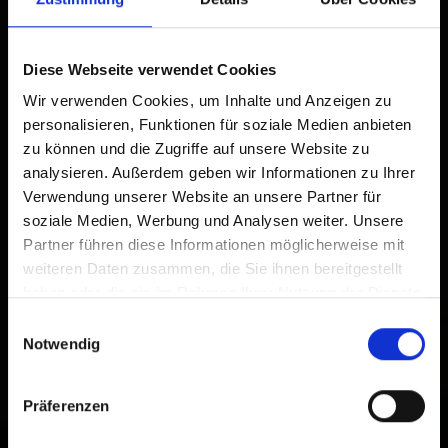
Tippen Sie auf
2
Zum Home-Bildschirm
Diese Webseite verwendet Cookies
Wir verwenden Cookies, um Inhalte und Anzeigen zu
Ein Symbol wird zu Ihrem Startbildschirm hinzugefügt,
personalisieren, Funktionen für soziale Medien anbieten
damit Sie schnell auf diese Website zugreifen können.
zu können und die Zugriffe auf unsere Website zu
analysieren. Außerdem geben wir Informationen zu Ihrer
Bereits zum Home-Bildschirm hinzugefügt
Verwendung unserer Website an unsere Partner für
soziale Medien, Werbung und Analysen weiter. Unsere
Partner führen diese Informationen möglicherweise mit
weiteren Daten zusammen, die Sie ihnen bereitgestellt
haben oder die sie im Rahmen Ihrer Nutzung der Dienste
gesammelt haben.
Einwilligungsauswahl
Notwendig
Präferenzen