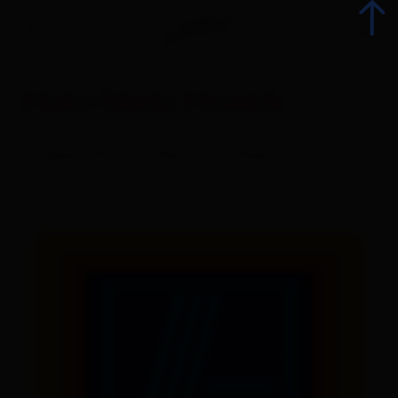
Hofer-Markt Heinfels
zurück
Supermarkt
Geschäfte/Shops
Alle Veranstaltungen
Top-Events
Kulinarik
Kultur
Advent