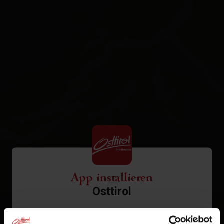
App installieren
Osttirol
Tippen Sie auf
in der
1