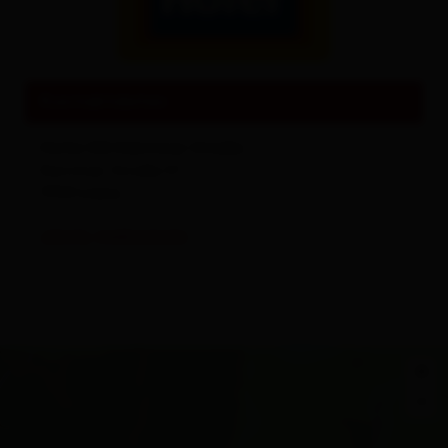
Sehenswertes und Ausflugsziele
Alles zu
Events & Kultur
Kontaktdaten
Hofer KG Kärntner Straße
Kärntner Straße 57
9900
Lienz
(0043) 0485265632
+
−