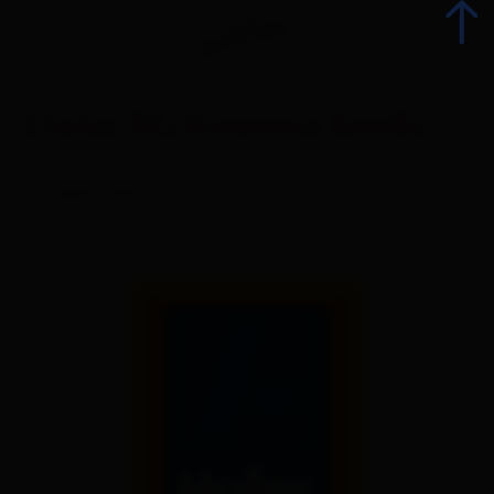
Hofer KG Kärntner Straße
zurück
Supermarkt
Alle Veranstaltungen
Top-Events
Kulinarik
Kultur
Advent