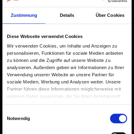
Browserleiste.
Zustimmung
Details
Über Cookies
Tippen Sie auf
2
Zum Home-Bildschirm
Diese Webseite verwendet Cookies
Ein Symbol wird zu Ihrem Startbildschirm hinzugefügt,
Wir verwenden Cookies, um Inhalte und Anzeigen zu
damit Sie schnell auf diese Website zugreifen können.
personalisieren, Funktionen für soziale Medien anbieten
zu können und die Zugriffe auf unsere Website zu
Bereits zum Home-Bildschirm hinzugefügt
analysieren. Außerdem geben wir Informationen zu Ihrer
Verwendung unserer Website an unsere Partner für
soziale Medien, Werbung und Analysen weiter. Unsere
Partner führen diese Informationen möglicherweise mit
weiteren Daten zusammen, die Sie ihnen bereitgestellt
haben oder die sie im Rahmen Ihrer Nutzung der Dienste
gesammelt haben.
Einwilligungsauswahl
Notwendig