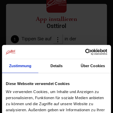
App installieren
Osttirol
Tippen Sie auf
in der
1
Browserleiste.
Tippen Sie auf
2
Zustimmung
Details
Über Cookies
Zum Home-Bildschirm
Ein Symbol wird zu Ihrem Startbildschirm hinzugefügt,
Diese Webseite verwendet Cookies
damit Sie schnell auf diese Website zugreifen können.
Wir verwenden Cookies, um Inhalte und Anzeigen zu
personalisieren, Funktionen für soziale Medien anbieten
Bereits zum Home-Bildschirm hinzugefügt
zu können und die Zugriffe auf unsere Website zu
analysieren. Außerdem geben wir Informationen zu Ihrer