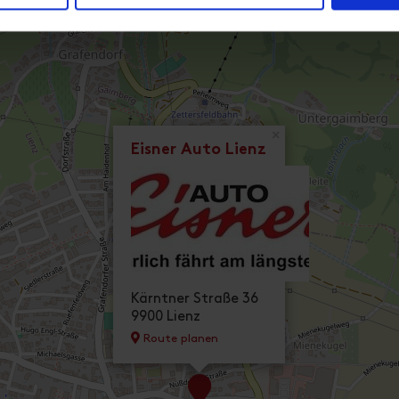
×
Eisner Auto Lienz
Kärntner Straße 36
9900 Lienz
Route planen