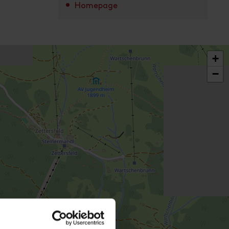
Homepage
+
−