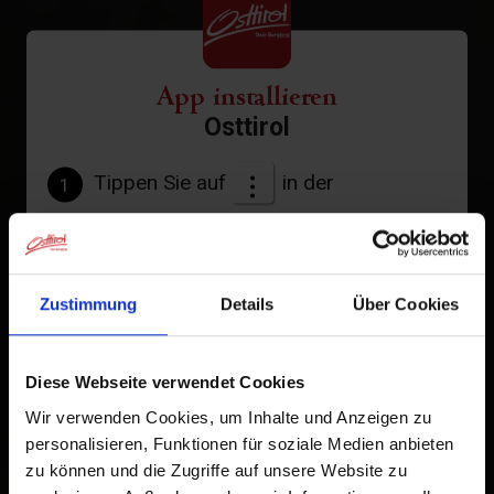
App installieren
Osttirol
Tippen Sie auf
in der
1
Browserleiste.
Tippen Sie auf
2
Zustimmung
Details
Über Cookies
Zum Home-Bildschirm
Ein Symbol wird zu Ihrem Startbildschirm hinzugefügt,
Diese Webseite verwendet Cookies
damit Sie schnell auf diese Website zugreifen können.
Wir verwenden Cookies, um Inhalte und Anzeigen zu
Bereits zum Home-Bildschirm hinzugefügt
personalisieren, Funktionen für soziale Medien anbieten
zu können und die Zugriffe auf unsere Website zu