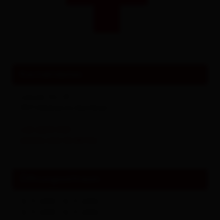
Sehenswertes und Ausflugsziele
Alles zu
Events & Kultur
Kontaktdaten
Lienzer Str. 10
9971
Matrei in Osttirol
+43 4875 5151
(0043) 664 30 88 516
Öffnungszeitraum
12.11.2018 - 12.11.2030
12.11.2018 - 12.11.2030