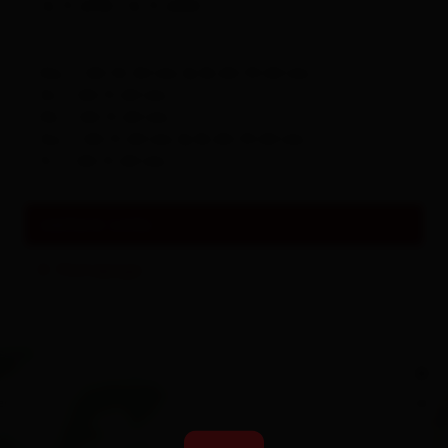
12.11.2018 - 12.11.2030
Mo: 7.00-10.30 Uhr & 18.00-19.00 Uhr
Di: 7.00-11.00 Uhr
Mi: 7.00-11.00 Uhr
Do: 7.00-11.00 Uhr & 18.00-19.00 Uhr
Fr: 7.00-11.00 Uhr
weitere Links
Homepage
+
−