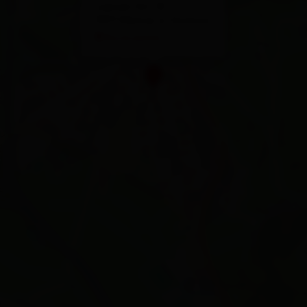
Lienzer Str. 10
9971 Matrei in Osttirol
Route planen