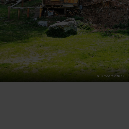
© Bernhard Aßmair