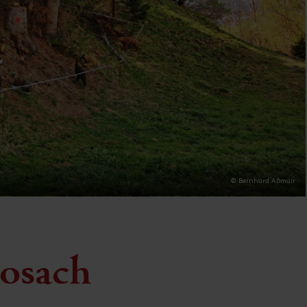
© Bernhard Aßmair
osach